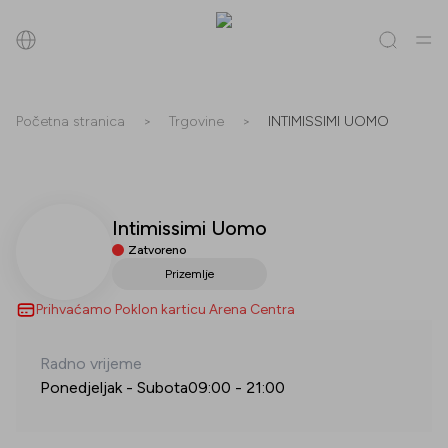
Pretraži
Početna stranica
>
Trgovine
>
INTIMISSIMI UOMO
Sve
(
0
)
Trgovine
(
0
)
Popusti
(
0
)
Događanja
(
0
)
Intimissimi Uomo
Trgovine
Zatvoreno
Popusti
Prizemlje
Prihvaćamo Poklon karticu Arena Centra
Događanja
Radno vrijeme
Ponedjeljak - Subota
09:00
-
21:00