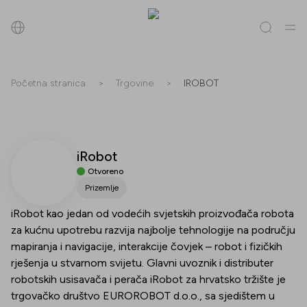
Pretraži
Početna stranica
>
Trgovine
>
IROBOT
Sve
(
0
)
Trgovine
(
0
)
Popusti
(
0
)
Događanja
(
0
)
iRobot
Trgovine
Otvoreno
Popusti
Prizemlje
iRobot kao jedan od vodećih svjetskih proizvođača robota
Događanja
za kućnu upotrebu razvija najbolje tehnologije na području
mapiranja i navigacije, interakcije čovjek – robot i fizičkih
rješenja u stvarnom svijetu. Glavni uvoznik i distributer
robotskih usisavača i perača iRobot za hrvatsko tržište je
trgovačko društvo EUROROBOT d.o.o., sa sjedištem u