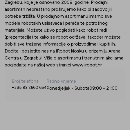
Zagrebu, koje je osnovano 2009. godine. Prodajni
asortiman neprestano proširujemo kako bi zadovoljili
potrebe tržišta. U prodajnom asortimanu imamo sve
modele robotskih usisavača i perača te potrošnog
materijala. Možete uživo pogledati kako robot radi
(prezentacija) te kako se robot održava, također možete
dobiti sve tražene informacije o proizvodima i kupiti ih.
Dođite i posjetite nas na iRobot kiosku u prizemlju Arena
Centra u Zagrebu! Više o asortimanu i trenutnim akcijama
pogledajte na našoj web stranici www.irobot.hr
Broj telefona
Radno vrijeme
+385 92 2660 654
Ponedjeljak - Subota
09:00
-
21:00