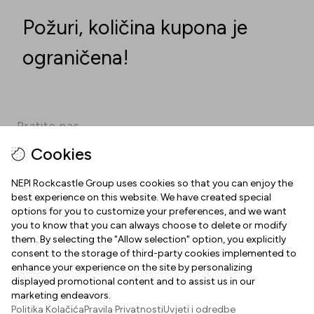
Požuri, količina kupona je
ograničena!
Pratite nas
Cookies
Facebook
Instagram
Pinterest
TikTok
YouTube
NEPI Rockcastle Group uses cookies so that you can enjoy the
best experience on this website. We have created special
options for you to customize your preferences, and we want
INFORMACIJE
you to know that you can always choose to delete or modify
them. By selecting the "Allow selection" option, you explicitly
Radno vrijeme
consent to the storage of third-party cookies implemented to
O NAMA
enhance your experience on the site by personalizing
Mapa centra
displayed promotional content and to assist us in our
Dobrodošli u Arena Centar
marketing endeavors.
Parking
Politika Kolačića
Pravila Privatnosti
Uvjeti i odredbe