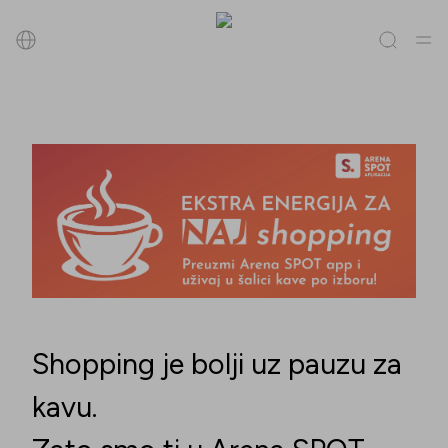
Pretraži
Sve
(
0
)
Trgovine
(
0
)
Popusti
(
0
)
Događanja
(
0
)
Trgovine
Popusti
Događanja
Shopping je bolji uz pauzu za
kavu.