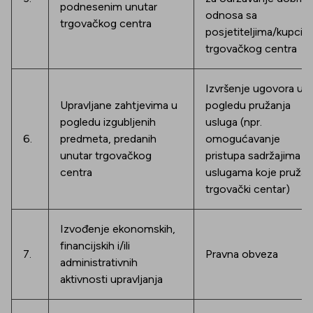
podnesenim unutar
odnosa sa
trgovačkog centra
posjetiteljima/kupcim
trgovačkog centra
Izvršenje ugovora u
Upravljane zahtjevima u
pogledu pružanja
pogledu izgubljenih
usluga (npr.
6.
predmeta, predanih
omogućavanje
unutar trgovačkog
pristupa sadržajima i
centra
uslugama koje pruža
trgovački centar)
Izvođenje ekonomskih,
financijskih i/ili
7.
Pravna obveza
administrativnih
aktivnosti upravljanja