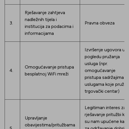
Rješavanje zahtjeva
nadležnih tijela i
3.
Pravna obveza
institucija za podacima i
informacijama
Izvršenje ugovora u
pogledu pružanja
usluga (npr.
Omogućavanje pristupa
4.
omogućavanje
besplatnoj WiFi mreži
pristupa sadržajima i
uslugama koje pruža
trgovački centar)
Legitiman interes za
rješavanje pritužbi ko
Upravljanje
su nam upućene kao 
obavijestima/pritužbama
5.
za održavanje dobrih