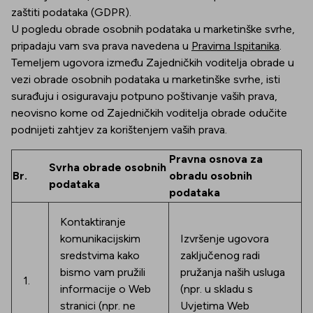
zaštiti podataka (GDPR).
U pogledu obrade osobnih podataka u marketinške svrhe,
pripadaju vam sva prava navedena u
Pravima Ispitanika
.
Temeljem ugovora između Zajedničkih voditelja obrade u
vezi obrade osobnih podataka u marketinške svrhe, isti
surađuju i osiguravaju potpuno poštivanje vaših prava,
neovisno kome od Zajedničkih voditelja obrade odučite
podnijeti zahtjev za korištenjem vaših prava.
Pravna osnova za
Svrha obrade osobnih
Br.
obradu osobnih
podataka
podataka
Kontaktiranje
komunikacijskim
Izvršenje ugovora
sredstvima kako
zaključenog radi
bismo vam pružili
pružanja naših usluga
1.
informacije o Web
(npr. u skladu s
stranici (npr. ne
Uvjetima Web