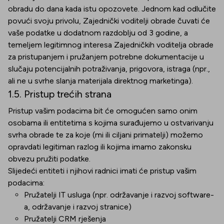
obradu do dana kada istu opozovete. Jednom kad odlučite
povući svoju privolu, Zajednički voditelji obrade čuvati će
vaše podatke u dodatnom razdoblju od 3 godine, a
temeljem legitimnog interesa Zajedničkih voditelja obrade
za pristupanjem i pružanjem potrebne dokumentacije u
slučaju potencijalnih potraživanja, prigovora, istraga (npr.,
ali ne u svrhe slanja materijala direktnog marketinga).
1.5. Pristup trećih strana
Pristup vašim podacima bit će omogućen samo onim
osobama ili entitetima s kojima surađujemo u ostvarivanju
svrha obrade te za koje (mi ili ciljani primatelji) možemo
opravdati legitiman razlog ili kojima imamo zakonsku
obvezu pružiti podatke.
Slijedeći entiteti i njihovi radnici imati će pristup vašim
podacima:
Pružatelji IT usluga (npr. održavanje i razvoj software-
a, održavanje i razvoj stranice)
Pružatelji CRM rješenja