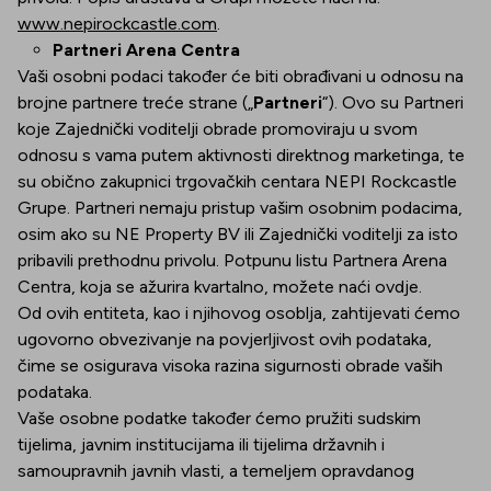
www.nepirockcastle.com
.
Partneri Arena Centra
Vaši osobni podaci također će biti obrađivani u odnosu na
brojne partnere treće strane („
Partneri
“). Ovo su Partneri
koje Zajednički voditelji obrade promoviraju u svom
odnosu s vama putem aktivnosti direktnog marketinga, te
su obično zakupnici trgovačkih centara NEPI Rockcastle
Grupe. Partneri nemaju pristup vašim osobnim podacima,
osim ako su NE Property BV ili Zajednički voditelji za isto
pribavili prethodnu privolu. Potpunu listu Partnera Arena
Centra, koja se ažurira kvartalno, možete naći ovdje.
Od ovih entiteta, kao i njihovog osoblja, zahtijevati ćemo
ugovorno obvezivanje na povjerljivost ovih podataka,
čime se osigurava visoka razina sigurnosti obrade vaših
podataka.
Vaše osobne podatke također ćemo pružiti sudskim
tijelima, javnim institucijama ili tijelima državnih i
samoupravnih javnih vlasti, a temeljem opravdanog