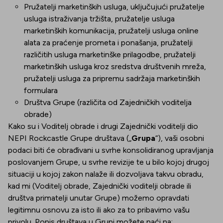
Pružatelji marketinških usluga, uključujući pružatelje
usluga istraživanja tržišta, pružatelje usluga
marketinških komunikacija, pružatelji usluga online
alata za praćenje prometa i ponašanja, pružatelji
različitih usluga marketinške prilagodbe, pružatelji
marketinških usluga kroz sredstva društvenih mreža,
pružatelji usluga za pripremu sadržaja marketinških
formulara
Društva Grupe (različita od Zajedničkih voditelja
obrade)
Kako su i Voditelj obrade i drugi Zajednički voditelji dio
NEPI Rockcastle Grupe društava („
Grupa
“), vaši osobni
podaci biti će obrađivani u svrhe konsolidiranog upravljanja
poslovanjem Grupe, u svrhe revizije te u bilo kojoj drugoj
situaciji u kojoj zakon nalaže ili dozvoljava takvu obradu,
kad mi (Voditelj obrade, Zajednički voditelji obrade ili
društva primatelji unutar Grupe) možemo opravdati
legitimnu osnovu za isto ili ako za to pribavimo vašu
privolu. Popis društava u Grupi možete naći na: