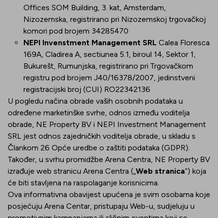
Offices SOM Building, 3. kat, Amsterdam,
Nizozemska, registrirano pri Nizozemskoj trgovačkoj
komori pod brojem 34285470
NEPI Invenstment Management SRL
Calea Floresca
169A, Cladirea A, sectiunea 5.1, biroul 14, Sektor 1,
Bukurešt, Rumunjska, registrirano pri Trgovačkom
registru pod brojem J40/16378/2007, jedinstveni
registracijski broj (CUI) RO22342136
U pogledu načina obrade vaših osobnih podataka u
određene marketinške svrhe, odnos između voditelja
obrade, NE Property BV i NEPI Investment Management
SRL jest odnos zajedničkih voditelja obrade, u skladu s
Člankom 26 Opće uredbe o zaštiti podataka (GDPR).
Također, u svrhu promidžbe Arena Centra, NE Property BV
izrađuje web stranicu Arena Centra („
Web stranica
“) koja
će biti stavljena na raspolaganje korisnicima.
Ova informativna obavijest upućena je svim osobama koje
posjećuju Arena Centar, pristupaju Web-u, sudjeluju u
promotivnim kampanjama ili sličnim eventima koji se