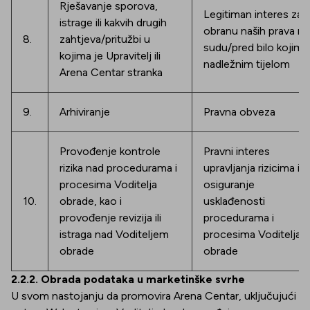
Rješavanje sporova,
Legitiman interes za
istrage ili kakvih drugih
obranu naših prava na
8.
zahtjeva/pritužbi u
sudu/pred bilo kojim
kojima je Upravitelj ili
nadležnim tijelom
Arena Centar stranka
9.
Arhiviranje
Pravna obveza
Provođenje kontrole
Pravni interes
rizika nad procedurama i
upravljanja rizicima i
procesima Voditelja
osiguranje
10.
obrade, kao i
usklađenosti
provođenje revizija ili
procedurama i
istraga nad Voditeljem
procesima Voditelja
obrade
obrade
2.2.2. Obrada podataka u marketinške svrhe
U svom nastojanju da promovira Arena Centar, uključujući