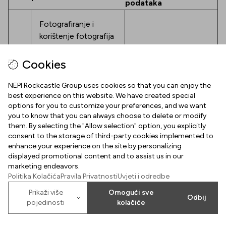
podataka
Fotografiranje i
korištenje fotografija
(što uključuje i vaše
1.
Vaša privola
slike) u svrhu
Cookies
promidžbe
trgovačkog centra
NEPI Rockcastle Group uses cookies so that you can enjoy the
best experience on this website. We have created special
options for you to customize your preferences, and we want
Izvršenje
you to know that you can always choose to delete or modify
Organizacija
zaključenog ugovora
them. By selecting the "Allow selection" option, you explicitly
consent to the storage of third-party cookies implemented to
tombola, natjecanja
(npr. u skladu sa
2.
enhance your experience on the site by personalizing
ili drugih sličnih
pravilima odnosne
displayed promotional content and to assist us in our
kampanja
tombole, natjecanja
marketing endeavors.
ili kampanje)
Politika Kolačića
Pravila Privatnosti
Uvjeti i odredbe
Prikaži više
Omogući sve
2.3. Vrijeme pohrane
Odbij
pojedinosti
kolačiće
Obrađeni osobni podaci čuvaju se u razdoblju potrebnom
za ispunjenje pravnih obveza koje nam nameću propisi