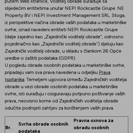
putem Web stranice, Voditelj obrade surađuje sa
slijedećim entitetima unutar NEPI Rockcastle Grupe: NE
Property BV i NEPI Investment Management SRL. Stoga,
iz perspektive načina obrade vaših podataka u marketinške
svrhe, iznad navedeni entiteti NEPI Rockcastle Grupe
(dalje zajedno kao „Zajednički voditelji obrade“, odnosno
pojedinačno kao „Zajednički voditelj obrade“) djeluju kao
Zajednički voditelji obrade, u skladu s člankom 26 Opće
uredbe o zaštiti podataka (GDPR).
U pogledu obrade osobnih podataka u marketinške svrhe,
pripadaju vam sva prava navedena u odjeljku
Prava
Ispitanika
. Temeljem ugovora između Zajedničkih voditelja
obrade u vezi obrade osobnih podataka u marketinške
svrhe, isti surađuju i osiguravaju potpuno poštivanje vaših
prava, neovisno kome od Zajedničkih voditelja obrade
odučite podnijeti zahtjev za korištenjem vaših prava.
Pravna osnova za
Svrha obrade osobnih
Br.
obradu osobnih
podataka