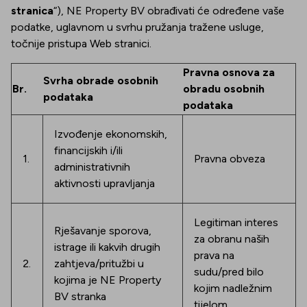
stranica
“), NE Property BV obrađivati će određene vaše
podatke, uglavnom u svrhu pružanja tražene usluge,
točnije pristupa Web stranici.
Pravna osnova za
Svrha obrade osobnih
Br.
obradu osobnih
podataka
podataka
Izvođenje ekonomskih,
financijskih i/ili
1.
Pravna obveza
administrativnih
aktivnosti upravljanja
Legitiman interes
Rješavanje sporova,
za obranu naših
istrage ili kakvih drugih
prava na
2.
zahtjeva/pritužbi u
sudu/pred bilo
kojima je NE Property
kojim nadležnim
BV stranka
tijelom