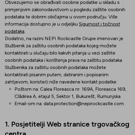
Obvezujemo se obrađivati osobne podatke u skladu s
primjenjivim zakonodavstvom u pogledu zaštite osobnih
podataka te dobrim običajima u ovom području. Više
informacija dostupno je u odjeljku
Sigurnost i točnost
podataka
.
Dodatno, na razini NEPI Rockcastle Grupe imenovan je
Službenik za zaštitu osobnih podataka kojeg možete
kontaktirati u slučaju bilo kakvih pitanja u vezi zaštite
osobnih podataka i korištenja prava na zaštitu podataka.
Službenika za zaštitu osobnih podataka možete
kontaktirati pisanim putem, datiranim i popisanim
zahtjevom, koristeći niže navedene kontakt podatke:
Poštom na: Calea Floreasca nr. 169A, Floreasca 169,
Clădirea A, etajul 5, Sektor 1, Bukurešt, Rumunjska
Email-om na:
data.protection@nepirockcastle.com
1. Posjetitelji Web stranice trgovačkog
centra