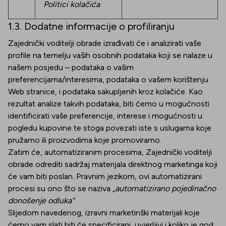
Politici kolačića
1.3. Dodatne informacije o profiliranju
Zajednički voditelji obrade izrađivati će i analizirati vaše
profile na temelju vaših osobnih podataka koji se nalaze u
našem posjedu – podataka o vašim
preferencijama/interesima, podataka o vašem korištenju
Web stranice, i podataka sakupljenih kroz kolačiće. Kao
rezultat analize takvih podataka, biti ćemo u mogućnosti
identificirati vaše preferencije, interese i mogućnosti u
pogledu kupovine te stoga povezati iste s uslugama koje
pružamo ili proizvodima koje promoviramo.
Zatim će, automatiziranim procesima, Zajednički voditelji
obrade odrediti sadržaj materijala direktnog marketinga koji
će vam biti poslan. Pravnim jezikom, ovi automatizirani
procesi su ono što se naziva „
automatizirano pojedinačno
donošenje odluka“
.
Slijedom navedenog, izravni marketinški materijali koje
ćemo vam slati biti će specificirani, uvjerljivi i koliko je god