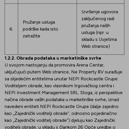
Izvršenje ugovora
zaključenog radi
Pružanje usluga
pružanja naših
6.
podrške kada isto
usluga (npr. u
zatražite
skladu s Uvjetima
Web stranice)
1.2.2. Obrada podataka u marketinške svrhe
U svojom nastojanju da promovira Arena Centar,
uključujući putem Web stranice, Ne Property BV surađuje
sa slijedećim entitetima unutar NEPI Rockcastle Grupe:
Voditeljem obrade, kao vlasnikom trgovačkog centra i
NEPI Investment Management SRL. Stoga, iz perspektive
načina obrade vaših podataka u marketinške svrhe, iznad
navedeni entiteti NEPI Rockcastle Grupe (dalje zajedno
kao „Zajednički voditelji obrade“, odnosno pojedinačno
kao „Zajednički voditelj obrade“) djeluju kao Zajednički
voditelji obrade, u skladu s člankom 26 Opće uredbe o