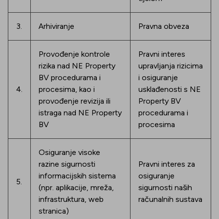
3.
Arhiviranje
Pravna obveza
Provođenje kontrole
Pravni interes
rizika nad NE Property
upravljanja rizicima
BV procedurama i
i osiguranje
4.
procesima, kao i
usklađenosti s NE
provođenje revizija ili
Property BV
istraga nad NE Property
procedurama i
BV
procesima
Osiguranje visoke
razine sigurnosti
Pravni interes za
informacijskih sistema
osiguranje
5.
(npr. aplikacije, mreža,
sigurnosti naših
infrastruktura, web
računalnih sustava
stranica)