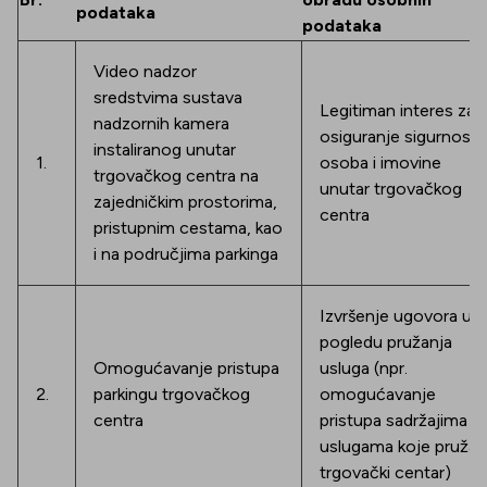
podataka
podataka
Video nadzor
sredstvima sustava
Legitiman interes za
nadzornih kamera
osiguranje sigurnosti
instaliranog unutar
1.
osoba i imovine
trgovačkog centra na
unutar trgovačkog
zajedničkim prostorima,
centra
pristupnim cestama, kao
i na područjima parkinga
Izvršenje ugovora u
pogledu pružanja
Omogućavanje pristupa
usluga (npr.
2.
parkingu trgovačkog
omogućavanje
centra
pristupa sadržajima i
uslugama koje pruža
trgovački centar)