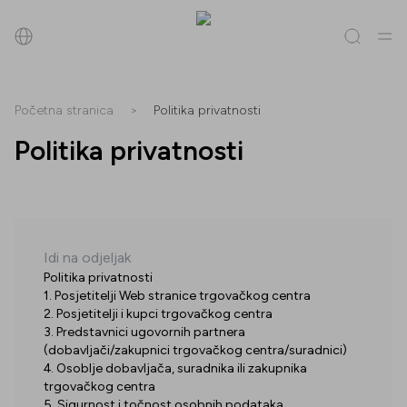
Pretraži
Početna stranica
>
Politika privatnosti
Politika privatnosti
Sve
(
0
)
Trgovine
(
0
)
Popusti
(
0
)
Događanja
(
0
)
Trgovine
Popusti
Idi na odjeljak
Politika privatnosti
Događanja
1. Posjetitelji Web stranice trgovačkog centra
2. Posjetitelji i kupci trgovačkog centra
3. Predstavnici ugovornih partnera
(dobavljači/zakupnici trgovačkog centra/suradnici)
4. Osoblje dobavljača, suradnika ili zakupnika
trgovačkog centra
5. Sigurnost i točnost osobnih podataka