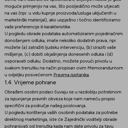
moguće primjenjiv na vas, što posljedično može utjecati
na vas (npr. u vidu kupnje proizvoda/usluga uključenih u
marketinški materijal), ako uspješno i točno identificiramo
vaše preferencije ili karakteristike.
U pogledu obrade podataka automatiziranim pojedinačnim
donošenjem odluka, imate nekoliko dodatnih prava, npr.
možete (a) zatražiti ljudsku intervenciju, (b) izraziti vaše
mišljenje, (c) dobiti objašnjenja donesenih odluka i (d)
osporavati odluku. Dodatno, možete povući privolu u
svakom trenutku na način propisan ovim Memorandumom
u odjeljku posvećenom
Pravima ispitanika
.
1.4. Vrijeme pohrane
Obrađeni osobni podaci čuvaju se u razdoblju potrebnom
za ispunjenje pravnih obveza koje nam nameću propisi
specifični za područje našeg poslovanja.
U pogledu korištenja vaših osobnih podataka za potrebe
direktnog marketinga, iste će Zajednički voditelji obrade
pohranjivati od trenutka kada nam date privolu za tavu