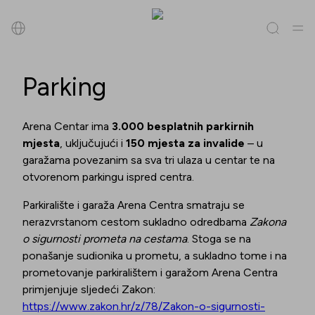
Pretraži
Parking
Sve
(
0
)
Trgovine
(
0
)
Popusti
(
0
)
Događanja
(
0
)
Arena Centar ima
3.000 besplatnih parkirnih
mjesta
, uključujući i
150 mjesta za invalide
– u
Trgovine
garažama povezanim sa sva tri ulaza u centar te na
otvorenom parkingu ispred centra.
Popusti
Parkiralište i garaža Arena Centra smatraju se
nerazvrstanom cestom sukladno odredbama
Zakona
Događanja
o sigurnosti prometa na cestama
. Stoga se na
ponašanje sudionika u prometu, a sukladno tome i na
prometovanje parkiralištem i garažom Arena Centra
primjenjuje sljedeći Zakon:
https://www.zakon.hr/z/78/Zakon-o-sigurnosti-