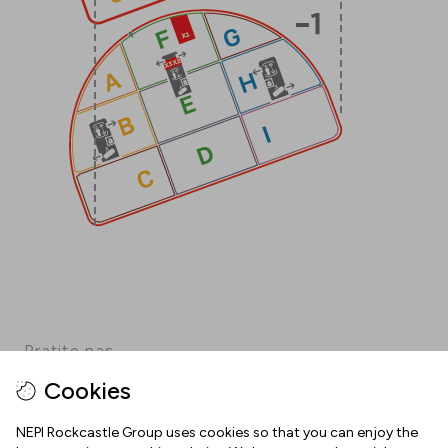
Pratite nas
Cookies
Facebook
Instagram
Pinterest
TikTok
YouTube
NEPI Rockcastle Group uses cookies so that you can enjoy the