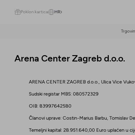
Poklon kartica
HR
Trgovi
Pretraži
Arena Center Zagreb d.o.o.
ARENA CENTER ZAGREB d.o.o., Ulica Vice Vukov
Sve
(
0
)
Trgovine
(
0
)
Popusti
(
0
)
Događanja
(
0
)
Sudski registar MBS: 080572329
OIB: 83997642580
Trgovine
Članovi uprave: Costin-Marius Barbu, Tomislav De
Popusti
Temeljni kapital: 28.951.640,00 Euro uplaćen u cij
Događanja