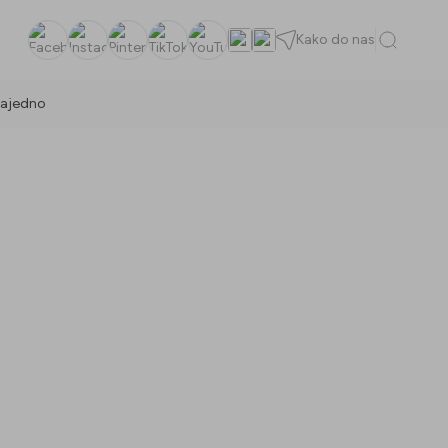
Kako do nas
Facebook
Instagram
Pinterest
TikTok
YouTube
ajedno