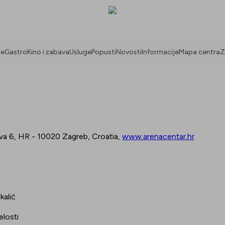
ne
Gastro
Kino i zabava
Usluge
Popusti
Novosti
Informacije
Mapa centra
Z
a 6, HR - 10020 Zagreb, Croatia,
www.arenacentar.hr
kalić
elosti