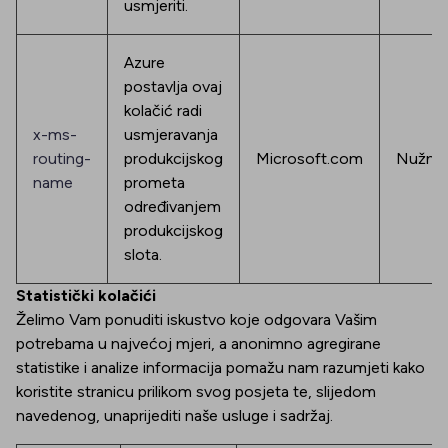
usmjeriti.
Azure
postavlja ovaj
kolačić radi
x-ms-
usmjeravanja
routing-
produkcijskog
Microsoft.com
Nužno
name
prometa
određivanjem
produkcijskog
slota.
Statistički kolačići
Želimo Vam ponuditi iskustvo koje odgovara Vašim
potrebama u najvećoj mjeri, a anonimno agregirane
statistike i analize informacija pomažu nam razumjeti kako
koristite stranicu prilikom svog posjeta te, slijedom
navedenog, unaprijediti naše usluge i sadržaj.