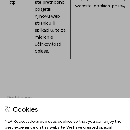
ttp
ste prethodno
website-cookies-policy/e
posjetili
njihovu web
stranicu ili
aplikaciju, te za
mjerenje
učinkovitosti
oglasa.
Pratite nas
Cookies
Facebook
Instagram
Pinterest
TikTok
YouTube
NEPI Rockcastle Group uses cookies so that you can enjoy the
best experience on this website. We have created special