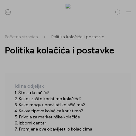
Pretraži
Početna stranica
>
Politika kolačića i postavke
Politika kolačića i postavke
Sve
(
0
)
Trgovine
(
0
)
Popusti
(
0
)
Događanja
(
0
)
Trgovine
Popusti
Idi na odjeljak
1. Što su kolačići?
Događanja
2. Kako i zašto koristimo kolačiće?
3. Kako mogu upravljati kolačićima?
4. Kakve tipove kolačića koristimo?
5. Privola za marketinške kolačiće
6. Izborni centar
7. Promjene ove obavijesti o kolačićima