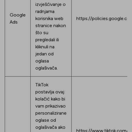
izvješćivanje o
radnjama
Google
korisnika web
https://policies.google.co
Ads
stranice nakon
što su
pregledali ili
kliknuli na
jedan od
oglasa
oglašivača.
TikTok
postavlja ovaj
kolačić kako bi
vam prikazivao
personalizirane
oglase od
oglašivača ako
https://www.tiktok.com/le