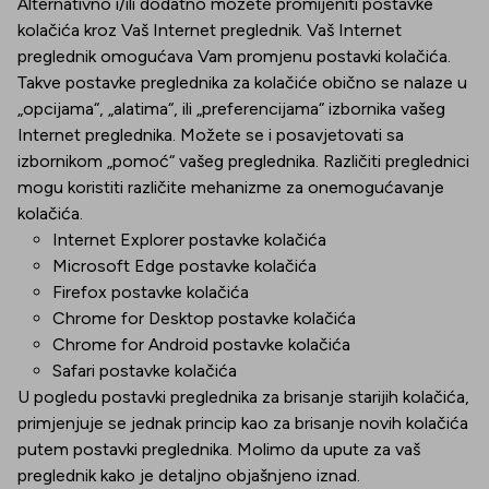
Alternativno i/ili dodatno možete promijeniti postavke
kolačića kroz Vaš Internet preglednik. Vaš Internet
preglednik omogućava Vam promjenu postavki kolačića.
Takve postavke preglednika za kolačiće obično se nalaze u
„opcijama“, „alatima“, ili „preferencijama“ izbornika vašeg
Internet preglednika. Možete se i posavjetovati sa
izbornikom „pomoć“ vašeg preglednika. Različiti preglednici
mogu koristiti različite mehanizme za onemogućavanje
kolačića.
Internet Explorer postavke kolačića
Microsoft Edge postavke kolačića
Firefox postavke kolačića
Chrome for Desktop postavke kolačića
Chrome for Android postavke kolačića
Safari postavke kolačića
U pogledu postavki preglednika za brisanje starijih kolačića,
primjenjuje se jednak princip kao za brisanje novih kolačića
putem postavki preglednika. Molimo da upute za vaš
preglednik kako je detaljno objašnjeno iznad.