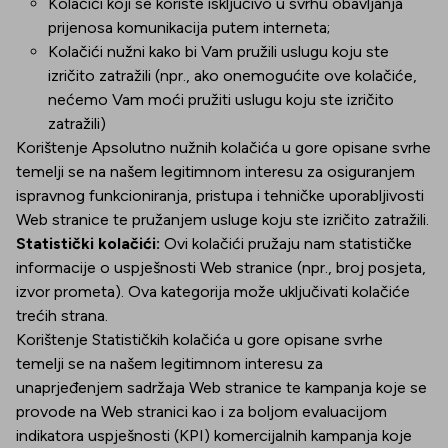
Kolačići koji se koriste isključivo u svrhu obavljanja
prijenosa komunikacija putem interneta;
Kolačići nužni kako bi Vam pružili uslugu koju ste
izričito zatražili (npr., ako onemogućite ove kolačiće,
nećemo Vam moći pružiti uslugu koju ste izričito
zatražili)
Korištenje Apsolutno nužnih kolačića u gore opisane svrhe
temelji se na našem legitimnom interesu za osiguranjem
ispravnog funkcioniranja, pristupa i tehničke uporabljivosti
Web stranice te pružanjem usluge koju ste izričito zatražili.
Statistički kolačići:
Ovi kolačići pružaju nam statističke
informacije o uspješnosti Web stranice (npr., broj posjeta,
izvor prometa). Ova kategorija može uključivati kolačiće
trećih strana.
Korištenje Statističkih kolačića u gore opisane svrhe
temelji se na našem legitimnom interesu za
unaprjeđenjem sadržaja Web stranice te kampanja koje se
provode na Web stranici kao i za boljom evaluacijom
indikatora uspješnosti (KPI) komercijalnih kampanja koje