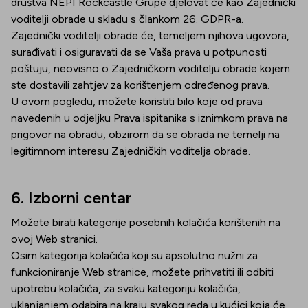
društva NEPI Rockcastle Grupe djelovat će kao Zajednički
voditelji obrade u skladu s člankom 26. GDPR-a.
Zajednički voditelji obrade će, temeljem njihova ugovora,
surađivati i osiguravati da se Vaša prava u potpunosti
poštuju, neovisno o Zajedničkom voditelju obrade kojem
ste dostavili zahtjev za korištenjem određenog prava.
U ovom pogledu, možete koristiti bilo koje od prava
navedenih u odjeljku Prava ispitanika s iznimkom prava na
prigovor na obradu, obzirom da se obrada ne temelji na
legitimnom interesu Zajedničkih voditelja obrade.
6. Izborni centar
Možete birati kategorije posebnih kolačića korištenih na
ovoj Web stranici.
Osim kategorija kolačića koji su apsolutno nužni za
funkcioniranje Web stranice, možete prihvatiti ili odbiti
upotrebu kolačića, za svaku kategoriju kolačića,
uklanjanjem odabira na kraju svakog reda u kućici koja će