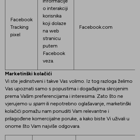
informacije
o interakciji
korisnika
Facebook
koji dolaze
Tracking
Facebook.com
na web
pixel
stranicu
putem
Facebook
veza.
Marketinški kolačići
Vi ste jedinstveni i takve Vas volimo. Iz tog razloga želimo
Vas upoznati samo s popustima i događajima skrojenim
prema Vašim preferencijama i interesima. Zato što ne
vjerujemo u
spam
ili nepotrebno oglašavanje, marketinški
kolačići pomažu nam ponuditi Vam relevantne i
prilagođene komercijalne poruke, a kako biste Vi uživali u
onome što Vam najviše odgovara.