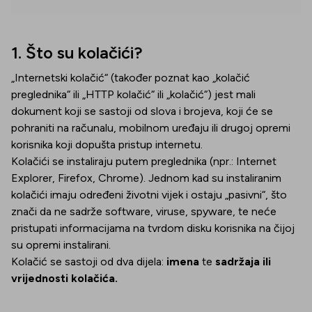
1. Što su kolačići?
„Internetski kolačić“ (također poznat kao „kolačić
preglednika“ ili „HTTP kolačić“ ili „kolačić“) jest mali
dokument koji se sastoji od slova i brojeva, koji će se
pohraniti na računalu, mobilnom uređaju ili drugoj opremi
korisnika koji dopušta pristup internetu.
Kolačići se instaliraju putem preglednika (npr.: Internet
Explorer, Firefox, Chrome). Jednom kad su instaliranim
kolačići imaju određeni životni vijek i ostaju „pasivni“, što
znači da ne sadrže software, viruse, spyware, te neće
pristupati informacijama na tvrdom disku korisnika na čijoj
su opremi instalirani.
Kolačić se sastoji od dva dijela:
imena
te
sadržaja ili
vrijednosti kolačića.