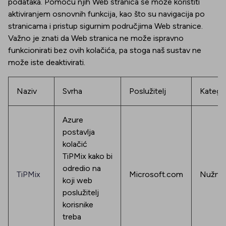
podataka. Pomoću njih Web stranica se može koristiti
aktiviranjem osnovnih funkcija, kao što su navigacija po
stranicama i pristup sigurnim područjima Web stranice.
Važno je znati da Web stranica ne može ispravno
funkcionirati bez ovih kolačića, pa stoga naš sustav ne
može iste deaktivirati.
Naziv
Svrha
Poslužitelj
Kategor
Azure
postavlja
kolačić
TiPMix kako bi
odredio na
TiPMix
Microsoft.com
Nužno
koji web
poslužitelj
korisnike
treba