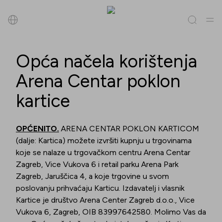
Pretraži
Opća načela korištenja
Arena Centar poklon
Sve
(
0
)
Trgovine
(
0
)
Popusti
(
0
)
Događanja
(
0
)
kartice
Trgovine
OPĆENITO.
ARENA CENTAR POKLON KARTICOM
Popusti
(dalje: Kartica) možete izvršiti kupnju u trgovinama
koje se nalaze u trgovačkom centru Arena Centar
Događanja
Zagreb, Vice Vukova 6 i retail parku Arena Park
Zagreb, Jaruščica 4, a koje trgovine u svom
poslovanju prihvaćaju Karticu. Izdavatelj i vlasnik
Kartice je društvo Arena Center Zagreb d.o.o., Vice
Vukova 6, Zagreb, OIB 83997642580. Molimo Vas da