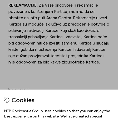
REKLAMACIJE.
Za Vaše prigovore ili reklamacije
povezane s korištenjem Kartice, molimo da se
obratite na info pult Arena Centra. Reklamacije u vezi
Kartica su moguće isključivo uz predočenje potvrde o
izdavanju i aktivaciji Kartice, koji služi kao dokaz o
transakciji pribavljanja Kartice. Izdavatelj Kartice neće
biti odgovoran niti će izvršiti zamjenu Kartice u slučaju
krađe, gubitka ili oštećenja Kartice. Izdavatelj Kartice
nije dužan provjeravati identitet posjednika Kartice i
nije odgovoran za bilo kakve zloupotrebe Kartice.
Pratite nas
Cookies
Facebook
Instagram
Pinterest
TikTok
YouTube
NEPI Rockcastle Group uses cookies so that you can enjoy the
best experience on this website. We have created special