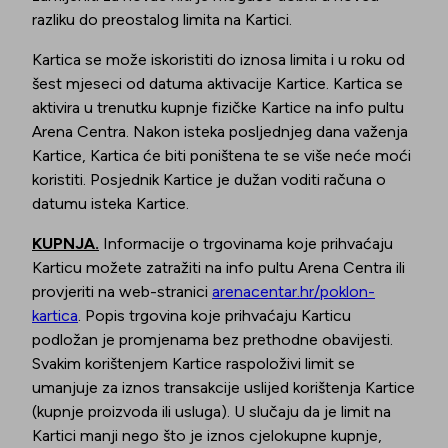
razliku do preostalog limita na Kartici.
Kartica se može iskoristiti do iznosa limita i u roku od
šest mjeseci od datuma aktivacije Kartice. Kartica se
aktivira u trenutku kupnje fizičke Kartice na info pultu
Arena Centra. Nakon isteka posljednjeg dana važenja
Kartice, Kartica će biti poništena te se više neće moći
koristiti. Posjednik Kartice je dužan voditi računa o
datumu isteka Kartice.
KUPNJA.
Informacije o trgovinama koje prihvaćaju
Karticu možete zatražiti na info pultu Arena Centra ili
provjeriti na web-stranici
arenacentar.hr/poklon-
kartica
. Popis trgovina koje prihvaćaju Karticu
podložan je promjenama bez prethodne obavijesti.
Svakim korištenjem Kartice raspoloživi limit se
umanjuje za iznos transakcije uslijed korištenja Kartice
(kupnje proizvoda ili usluga). U slučaju da je limit na
Kartici manji nego što je iznos cjelokupne kupnje,