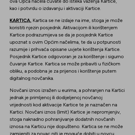
ova Opća načela čuvate do isteka važenja Kartice,
kao i potvrdu o izdavanju i aktivaciji Kartice.
KARTICA.
Kartica se ne izdaje na ime, stoga je može
koristiti njezin posjednik. Aktivacijom ili korištenjem
Kartice podrazumijeva se da je posjednik Kartice
upoznat s ovim Općim načelima, te da u potpunosti
razumije i prihvaća opisane uvjete korištenja Kartice.
Posjednik Kartice odgovoran je za korištenje i sigurno
čuvanje Kartice. Kartica se može pribaviti u fizičkom
obliku, a podobna je za prijenos i korištenje putem
digitalnog novčanika.
Novčani iznos izražen u eurima, a pohranjen na Kartici
jednak je primljenoj ili dodijeljenoj novčanoj
vrijednosti kod aktivacije Kartice te je naznačen na
Kartici. Novčani iznos (limit) Kartice je nepromjenjiv,
stoga naknadno pohranjivanje dodatnih novčanih
iznosa na Karticu nije dopušteno. Kartica se ne može
zamijeniti za novac niti je moguće dobiti u novcu