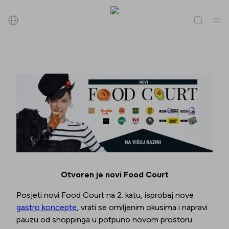
Pretraži
Sve
(
0
)
Trgovine
(
0
)
Popusti
(
0
)
Događanja
(
0
)
Trgovine
Popusti
Događanja
Otvoren je novi Food Court
Posjeti novi Food Court na 2. katu, isprobaj nove
gastro koncepte
, vrati se omiljenim okusima i napravi
pauzu od shoppinga u potpuno novom prostoru