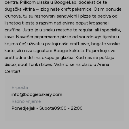
centra. Prilikom ulaska u BoogieLab, dočekat će te
dugačka vitrina – izlog naše craft pekarnice. Osim ponude
kruhova, tu su raznovrsni sandwichi i pizze te peciva od
lisnatog tijesta s raznim nadjevima poput kroasana i
cruffina. Jutro je u znaku matche te regular, ali i specialty,
kave. Navečer pripremamo pizze od sourdough tijesta u
kojima ćeš uživati u pratnji naše craft pive, bogate vinske
karte, ali i niza signature Boogie koktela. Pojam koji sve
prethodne drži na okupu je glazba. Kod nas se puštaju
disco, soul, funk i blues. Vidimo se na ulazu u Arena
Centar!
E-pošta
info@boogiebakery.com
Radno vrijeme
Ponedjeljak - Subota
09:00
-
22:00