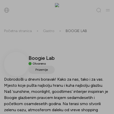
Pretraži
Početna stranica
>
Gastro
>
BOOGIE LAB
Sve
(
0
)
Trgovine
(
0
)
Popusti
(
0
)
Događanja
(
0
)
Boogie Lab
Trgovine
Otvoreno
Popusti
Prizemlje
Dobrodošli u dnevni boravak! Kako za nas, tako i za vas.
Događanja
Mjesto koje pušta najbolju hranu i kuha najbolju glazbu.
Naš ‘sunshine, moonlight, goodtimes’ interijer inspiriran je
Boogie glazbenim pravcem krajem sedamdesetih i
početkom osamdesetih godina. Na terasi smo stvorili
zelenu oazu, atmosferom daleku od vreve shopping