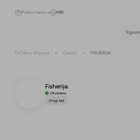
Poklon kartica
HR
Trgovi
Pretraži
Početna stranica
>
Gastro
>
FISHERIJA
Fisherija
Sve
(
0
)
Trgovine
(
0
)
Popusti
(
0
)
Događanja
(
0
)
Otvoreno
Drugi kat
Trgovine
Popusti
Događanja