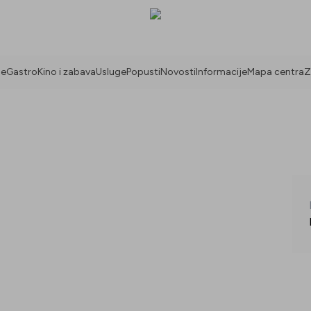
ne
Gastro
Kino i zabava
Usluge
Popusti
Novosti
Informacije
Mapa centra
Z