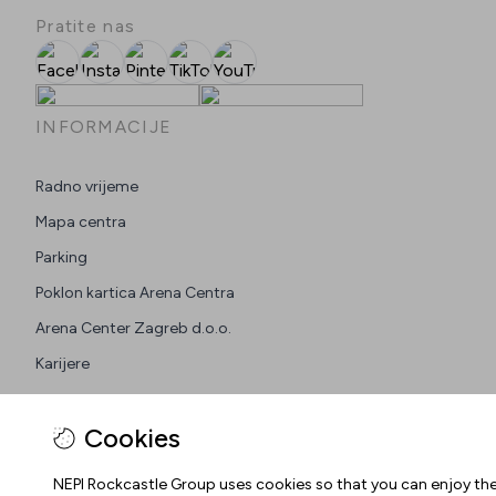
Pratite nas
Facebook
Instagram
Pinterest
TikTok
YouTube
INFORMACIJE
Radno vrijeme
Mapa centra
Parking
Poklon kartica Arena Centra
Arena Center Zagreb d.o.o.
Karijere
Cookies
NEPI Rockcastle Group uses cookies so that you can enjoy the