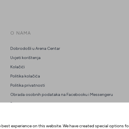
O NAMA
Dobrodošli u Arena Centar
Uvjeti korištenja
Kolačići
Politika kolačića
Politika privatnosti
Obrada osobnih podataka na Facebooku i Messengeru
Press
Zakup prostora
 best experience on this website. We have created special options f