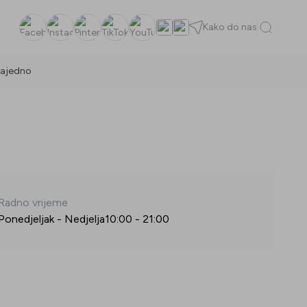
Kako do nas
Facebook
Instagram
Pinterest
TikTok
YouTube
ajedno
Radno vrijeme
Ponedjeljak - Nedjelja
10:00
-
21:00