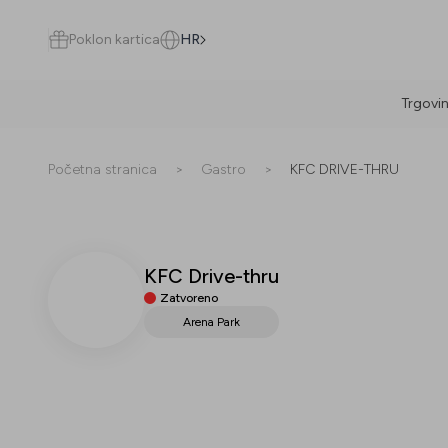
Poklon kartica
HR
Trgovi
Pretraži
Početna stranica
>
Gastro
>
KFC DRIVE-THRU
KFC Drive-thru
Sve
(
0
)
Trgovine
(
0
)
Popusti
(
0
)
Događanja
(
0
)
Zatvoreno
Arena Park
Trgovine
Popusti
Događanja