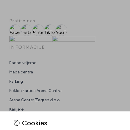
Pratite nas
Facebook
Instagram
Pinterest
TikTok
YouTube
INFORMACIJE
Radno vrijeme
Mapa centra
Parking
Poklon kartica Arena Centra
Arena Center Zagreb d.o.o.
Karijere
Cookies