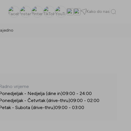
Kako do nas
Facebook
Instagram
Pinterest
TikTok
YouTube
ajedno
Radno vrijeme
Ponedjeljak - Nedjelja (dine in)
09:00
-
24:00
Ponedjeljak - Četvrtak (drive-thru)
09:00
-
02:00
Petak - Subota (drive-thru)
09:00
-
03:00