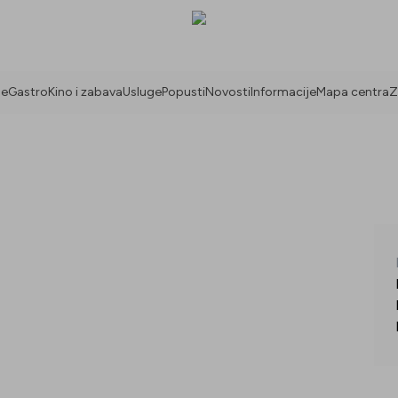
ne
Gastro
Kino i zabava
Usluge
Popusti
Novosti
Informacije
Mapa centra
Z