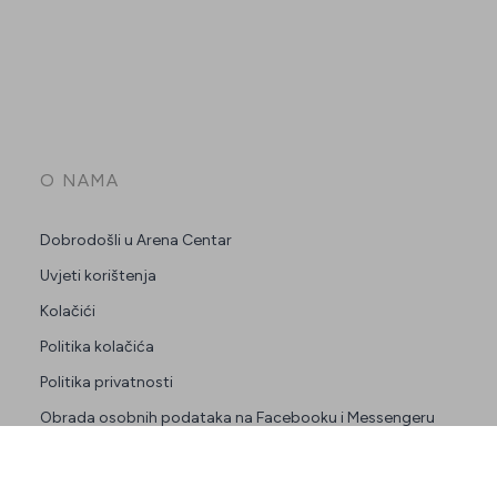
O NAMA
Dobrodošli u Arena Centar
Uvjeti korištenja
Kolačići
Politika kolačića
Politika privatnosti
Obrada osobnih podataka na Facebooku i Messengeru
Press
Zakup prostora