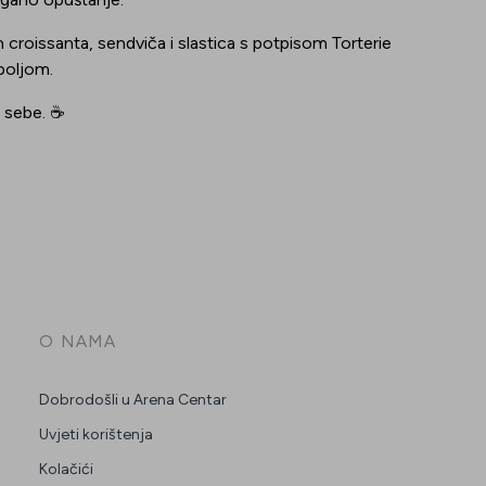
h croissanta, sendviča i slastica s potpisom Torterie
 boljom.
a sebe.
☕
O NAMA
Dobrodošli u Arena Centar
Uvjeti korištenja
Kolačići