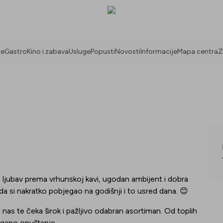
ne
Gastro
Kino i zabava
Usluge
Popusti
Novosti
Informacije
Mapa centra
Z
 ljubav prema vrhunskoj kavi, ugodan ambijent i dobra
da si nakratko pobjegao na godišnji i to usred dana.
😊
d nas te čeka širok i pažljivo odabran asortiman. Od toplih
lagano opuštanje.