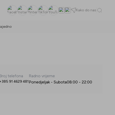
Kako do nas
Facebook
Instagram
Pinterest
TikTok
YouTube
ajedno
Broj telefona
Radno vrijeme
+385 91 4629 481
Ponedjeljak - Subota
08:00
-
22:00