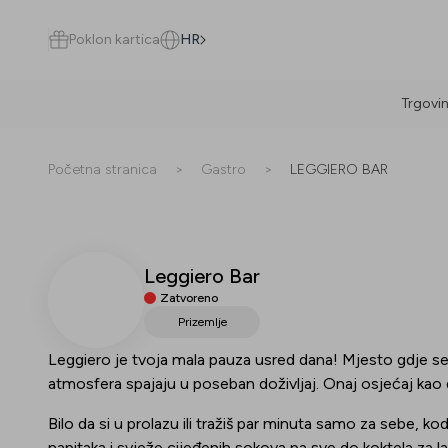
Poklon kartica
HR
Trgovi
Pretraži
Početna stranica
>
Gastro
>
LEGGIERO BAR
Leggiero Bar
Sve
(
0
)
Trgovine
(
0
)
Popusti
(
0
)
Događanja
(
0
)
Zatvoreno
Prizemlje
Trgovine
Leggiero je tvoja mala pauza usred dana! Mjesto gdje se
atmosfera spajaju u poseban doživljaj. Onaj osjećaj kao 
Popusti
Bilo da si u prolazu ili tražiš par minuta samo za sebe, ko
Događanja
napitaka i svježe cijeđenih sokova pa sve do koktela za 