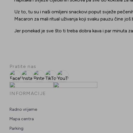
Uz to, tu su i naši omiljeni snackovi poput svježe pečeni
Macaron za mali ritual uživanja koji svaku pauzu čine još
Jer ponekad je sve što ti treba dobra kava i par minuta z
Pratite nas
Facebook
Instagram
Pinterest
TikTok
YouTube
INFORMACIJE
Radno vrijeme
Mapa centra
Parking