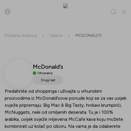
Pretraži
Početna stranica
>
Gastro
>
MCDONALD’S
Sve
(
0
)
Trgovine
(
0
)
Popusti
(
0
)
Događanja
(
0
)
McDonald’s
Trgovine
Otvoreno
Popusti
Drugi kat
Predahnite od shoppinga i uživajte u vrhunskim
Događanja
proizvodima iz McDonald’sove ponude koji se za vas uvijek
svježe pripremaju: Big Mac ili Big Tasty, hrskavi krumpirići,
McNuggets, neki od omiljenih deserata. Tu je i 100%
arabika, uvijek svježe mljevena McCafe kava koju možete
kombinirati uz kolač po izboru. Na vama je da odaberete