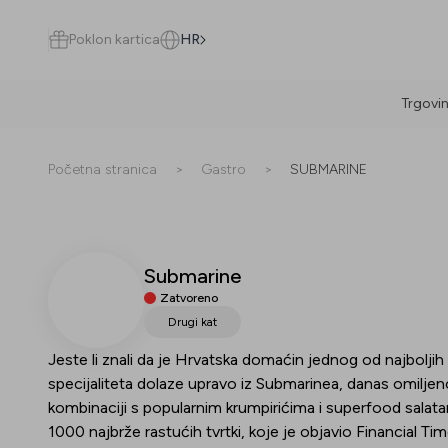
Poklon kartica
HR
Trgovi
Pretraži
Početna stranica
>
Gastro
>
SUBMARINE
Submarine
Sve
(
0
)
Trgovine
(
0
)
Popusti
(
0
)
Događanja
(
0
)
Zatvoreno
Drugi kat
Trgovine
Jeste li znali da je Hrvatska domaćin jednog od najboljih
specijaliteta dolaze upravo iz Submarinea, danas omilj
Popusti
kombinaciji s popularnim krumpirićima i superfood salatam
1000 najbrže rastućih tvrtki, koje je objavio Financial Tim
Događanja