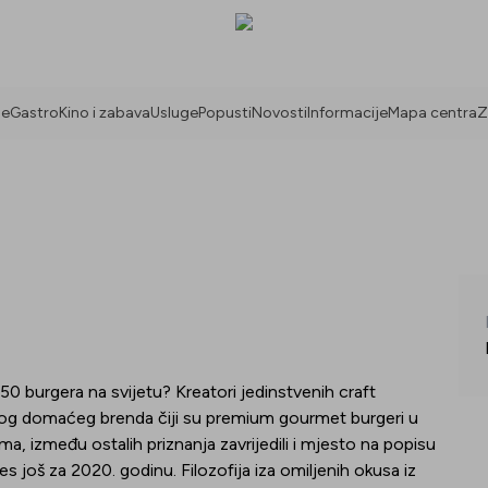
ne
Gastro
Kino i zabava
Usluge
Popusti
Novosti
Informacije
Mapa centra
Z
 50 burgera na svijetu? Kreatori jedinstvenih craft
enog domaćeg brenda čiji su premium gourmet burgeri u
a, između ostalih priznanja zavrijedili i mjesto na popisu
es još za 2020. godinu. Filozofija iza omiljenih okusa iz