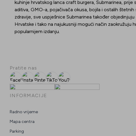
kuhinje hrvatskog lanca craft burgera, Submarinea, prije
aditiva, GMO-a, pojačivača okusa, bojila i ostalih štetni
zdravije, sve uspješnice Submarinea također objedinjuju 
Hrvatske i tako na najukusniji mogući način zaokružuju 
popularnijem izdanju.
Pratite nas
Facebook
Instagram
Pinterest
TikTok
YouTube
INFORMACIJE
Radno vrijeme
Mapa centra
Parking