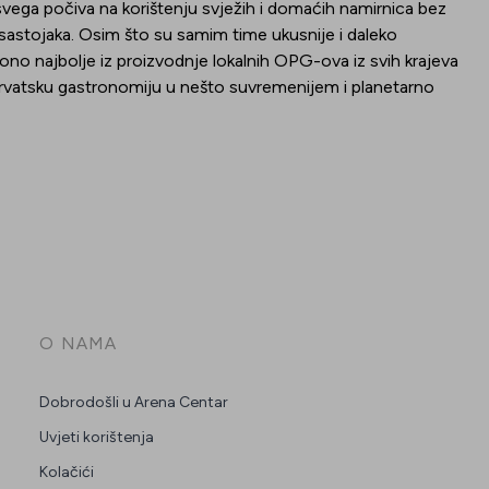
 svega počiva na korištenju svježih i domaćih namirnica bez
h sastojaka. Osim što su samim time ukusnije i daleko
ono najbolje iz proizvodnje lokalnih OPG-ova iz svih krajeva
hrvatsku gastronomiju u nešto suvremenijem i planetarno
O NAMA
Dobrodošli u Arena Centar
Uvjeti korištenja
Kolačići