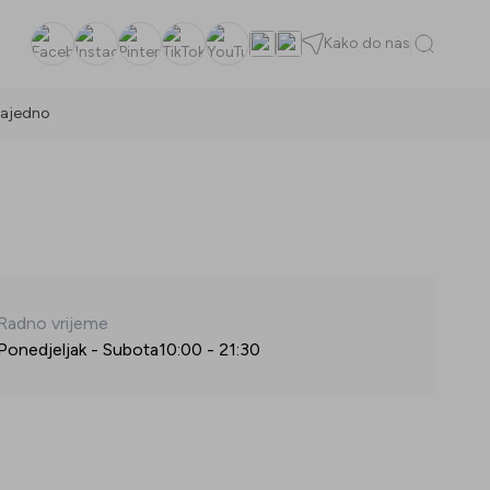
Kako do nas
Facebook
Instagram
Pinterest
TikTok
YouTube
ajedno
Radno vrijeme
Ponedjeljak - Subota
10:00
-
21:30