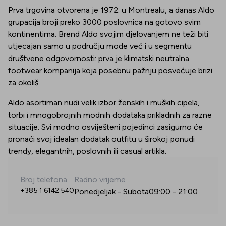
Prva trgovina otvorena je 1972. u Montrealu, a danas Aldo
grupacija broji preko 3000 poslovnica na gotovo svim
kontinentima. Brend Aldo svojim djelovanjem ne teži biti
utjecajan samo u području mode već i u segmentu
društvene odgovornosti: prva je klimatski neutralna
footwear kompanija koja posebnu pažnju posvećuje brizi
za okoliš.
Aldo asortiman nudi velik izbor ženskih i muških cipela,
torbi i mnogobrojnih modnih dodataka prikladnih za razne
situacije. Svi modno osviješteni pojedinci zasigurno će
pronaći svoj idealan dodatak outfitu u širokoj ponudi
trendy, elegantnih, poslovnih ili casual artikla.
Broj telefona
Radno vrijeme
+385 1 6142 540
Ponedjeljak - Subota
09:00
-
21:00