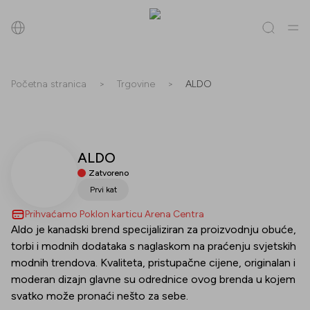
Pretraži
Početna stranica
>
Trgovine
>
ALDO
Sve
(
0
)
Trgovine
(
0
)
Popusti
(
0
)
Događanja
(
0
)
ALDO
Trgovine
Zatvoreno
Popusti
Prvi kat
Prihvaćamo Poklon karticu Arena Centra
Događanja
Aldo je kanadski brend specijaliziran za proizvodnju obuće,
torbi i modnih dodataka s naglaskom na praćenju svjetskih
modnih trendova. Kvaliteta, pristupačne cijene, originalan i
moderan dizajn glavne su odrednice ovog brenda u kojem
svatko može pronaći nešto za sebe.