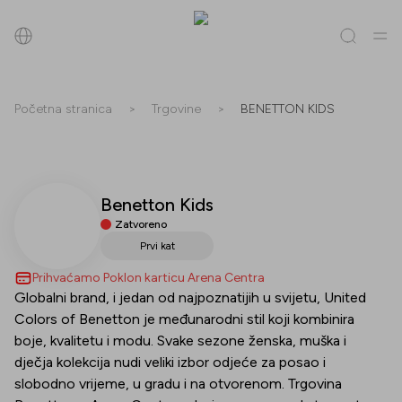
Pretraži
Početna stranica
>
Trgovine
>
BENETTON KIDS
Sve
(
0
)
Trgovine
(
0
)
Popusti
(
0
)
Događanja
(
0
)
Benetton Kids
Trgovine
Zatvoreno
Popusti
Prvi kat
Prihvaćamo Poklon karticu Arena Centra
Događanja
Globalni brand, i jedan od najpoznatijih u svijetu, United
Colors of Benetton je međunarodni stil koji kombinira
boje, kvalitetu i modu. Svake sezone ženska, muška i
dječja kolekcija nudi veliki izbor odjeće za posao i
slobodno vrijeme, u gradu i na otvorenom. Trgovina