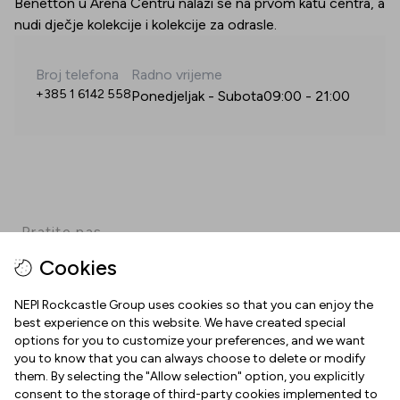
Benetton u Arena Centru nalazi se na prvom katu centra, a
nudi dječje kolekcije i kolekcije za odrasle.
Broj telefona
Radno vrijeme
+385 1 6142 558
Ponedjeljak - Subota
09:00
-
21:00
Pratite nas
Cookies
Facebook
Instagram
Pinterest
TikTok
YouTube
NEPI Rockcastle Group uses cookies so that you can enjoy the
best experience on this website. We have created special
options for you to customize your preferences, and we want
INFORMACIJE
you to know that you can always choose to delete or modify
them. By selecting the "Allow selection" option, you explicitly
Radno vrijeme
consent to the storage of third-party cookies implemented to