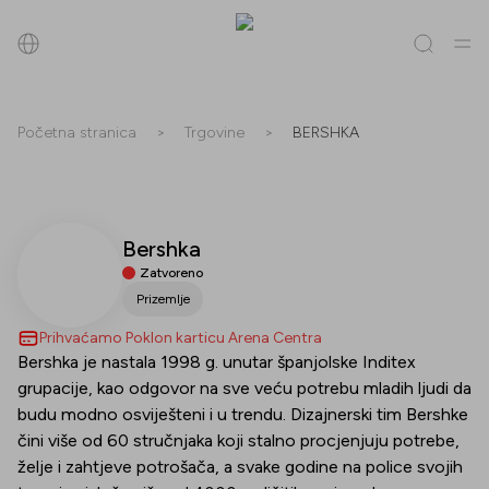
Pretraži
Početna stranica
>
Trgovine
>
BERSHKA
Sve
(
0
)
Trgovine
(
0
)
Popusti
(
0
)
Događanja
(
0
)
Bershka
Trgovine
Zatvoreno
Popusti
Prizemlje
Prihvaćamo Poklon karticu Arena Centra
Događanja
Bershka je nastala 1998 g. unutar španjolske Inditex
grupacije, kao odgovor na sve veću potrebu mladih ljudi da
budu modno osviješteni i u trendu. Dizajnerski tim Bershke
čini više od 60 stručnjaka koji stalno procjenjuju potrebe,
želje i zahtjeve potrošača, a svake godine na police svojih