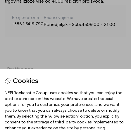
trgovina izlože više od 4000 različitih proizvoda.
Broj telefona
Radno vrijeme
+385 1 6419 790
Ponedjeljak - Subota
09:00
-
21:00
Pratite nas
Cookies
Facebook
Instagram
Pinterest
TikTok
YouTube
NEPI Rockcastle Group uses cookies so that you can enjoy the
best experience on this website. We have created special
options for you to customize your preferences, and we want
INFORMACIJE
you to know that you can always choose to delete or modify
them. By selecting the "Allow selection" option, you explicitly
Radno vrijeme
consent to the storage of third-party cookies implemented to
O NAMA
enhance your experience on the site by personalizing
Mapa centra