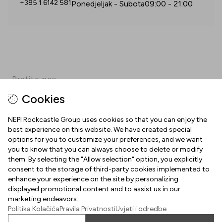
+385 1 6142 581
Ponedjeljak - Subota
09:00
-
21:00
Pratite nas
Cookies
Facebook
Instagram
Pinterest
TikTok
YouTube
NEPI Rockcastle Group uses cookies so that you can enjoy the
best experience on this website. We have created special
options for you to customize your preferences, and we want
INFORMACIJE
you to know that you can always choose to delete or modify
them. By selecting the "Allow selection" option, you explicitly
Radno vrijeme
consent to the storage of third-party cookies implemented to
O NAMA
enhance your experience on the site by personalizing
Mapa centra
displayed promotional content and to assist us in our
Dobrodošli u Arena Centar
marketing endeavors.
Parking
Politika Kolačića
Pravila Privatnosti
Uvjeti i odredbe
Uvjeti korištenja