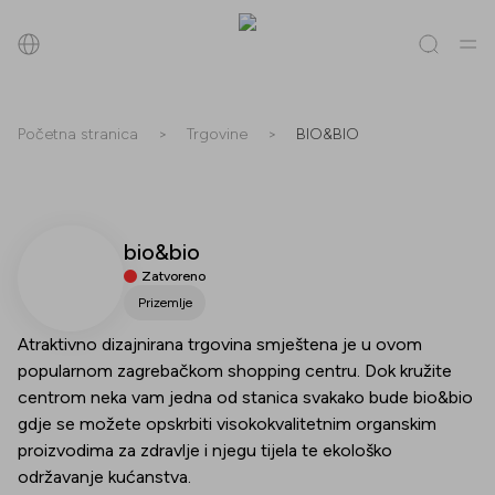
Pretraži
Početna stranica
>
Trgovine
>
BIO&BIO
Sve
(
0
)
Trgovine
(
0
)
Popusti
(
0
)
Događanja
(
0
)
bio&bio
Trgovine
Zatvoreno
Popusti
Prizemlje
Atraktivno dizajnirana trgovina smještena je u ovom
Događanja
popularnom zagrebačkom shopping centru. Dok kružite
centrom neka vam jedna od stanica svakako bude bio&bio
gdje se možete opskrbiti visokokvalitetnim organskim
proizvodima za zdravlje i njegu tijela te ekološko
održavanje kućanstva.