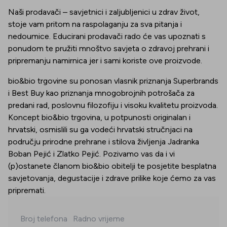
Naši prodavači – savjetnici i zaljubljenici u zdrav život,
stoje vam pritom na raspolaganju za sva pitanja i
nedoumice. Educirani prodavači rado će vas upoznati s
ponudom te pružiti mnoštvo savjeta o zdravoj prehrani i
pripremanju namirnica jer i sami koriste ove proizvode.
bio&bio trgovine su ponosan vlasnik priznanja Superbrands
i Best Buy kao priznanja mnogobrojnih potrošača za
predani rad, poslovnu filozofiju i visoku kvalitetu proizvoda.
Koncept bio&bio trgovina, u potpunosti originalan i
hrvatski, osmislili su ga vodeći hrvatski stručnjaci na
području prirodne prehrane i stilova življenja Jadranka
Boban Pejić i Zlatko Pejić. Pozivamo vas da i vi
(p)ostanete članom bio&bio obitelji te posjetite besplatna
savjetovanja, degustacije i zdrave prilike koje ćemo za vas
pripremati.
Broj telefona
Radno vrijeme