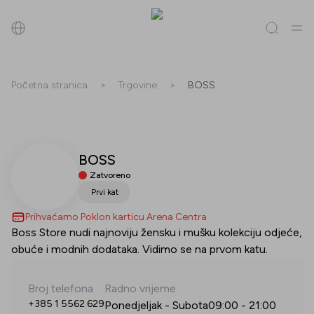
Pretraži
Početna stranica
>
Trgovine
>
BOSS
Sve
(
0
)
Trgovine
(
0
)
Popusti
(
0
)
Događanja
(
0
)
BOSS
Trgovine
Zatvoreno
Popusti
Prvi kat
Prihvaćamo Poklon karticu Arena Centra
Događanja
Boss Store nudi najnoviju žensku i mušku kolekciju odjeće,
obuće i modnih dodataka. Vidimo se na prvom katu.
Broj telefona
Radno vrijeme
+385 1 5562 629
Ponedjeljak - Subota
09:00
-
21:00