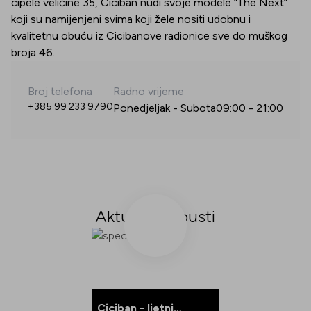
cipele veličine 35, Ciciban nudi svoje modele “The Next”
koji su namijenjeni svima koji žele nositi udobnu i
kvalitetnu obuću iz Cicibanove radionice sve do muškog
broja 46.
Broj telefona
Radno vrijeme
+385 99 233 9790
Ponedjeljak - Subota
09:00
-
21:00
Aktualni popusti
Ciciban - ljetni