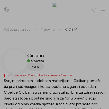
Pretraži
Početna stranica
>
Trgovine
>
CICIBAN
Sve
(
0
)
Trgovine
(
0
)
Popusti
(
0
)
Događanja
(
0
)
Ciciban
Trgovine
Otvoreno
Popusti
Prvi kat
Prihvaćamo Poklon karticu Arena Centra
Događanja
Svojim prirodnim i udobnim materijalima Ciciban pomaže
da prvi i još nesigurni koraci postanu sigurni i pouzdani.
Cipelice Ciciban su zahvaljujući stalnoj brizi za zdrav razvoj
dječjeg stopala postale sinonim za “onu pravu” dječju
cipelu od prvih koraka djeteta. Kada dijete preraste broj