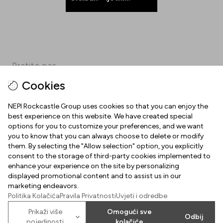
popusti
Pratite nas
Cookies
Facebook
Instagram
Pinterest
TikTok
YouTube
NEPI Rockcastle Group uses cookies so that you can enjoy the
best experience on this website. We have created special
options for you to customize your preferences, and we want
INFORMACIJE
you to know that you can always choose to delete or modify
them. By selecting the "Allow selection" option, you explicitly
Radno vrijeme
consent to the storage of third-party cookies implemented to
O NAMA
enhance your experience on the site by personalizing
Mapa centra
displayed promotional content and to assist us in our
Dobrodošli u Arena Centar
marketing endeavors.
Parking
Politika Kolačića
Pravila Privatnosti
Uvjeti i odredbe
Uvjeti korištenja
Poklon kartica Arena Centra
Prikaži više
Omogući sve
Odbij
pojedinosti
kolačiće
Kolačići
2026
©
Property of NEPI Rockcastle