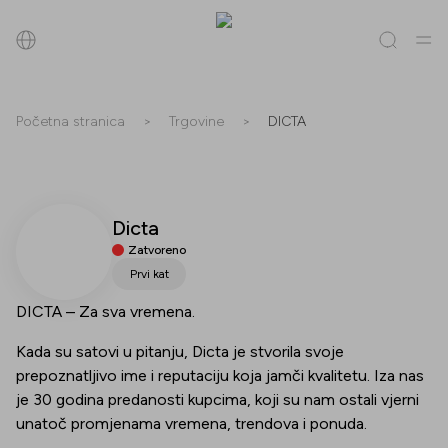
Pretraži
Početna stranica
>
Trgovine
>
DICTA
Sve
(
0
)
Trgovine
(
0
)
Popusti
(
0
)
Događanja
(
0
)
Dicta
Trgovine
Zatvoreno
Popusti
Prvi kat
DICTA – Za sva vremena.
Događanja
Kada su satovi u pitanju, Dicta je stvorila svoje
prepoznatljivo ime i reputaciju koja jamči kvalitetu. Iza nas
je 30 godina predanosti kupcima, koji su nam ostali vjerni
unatoč promjenama vremena, trendova i ponuda.