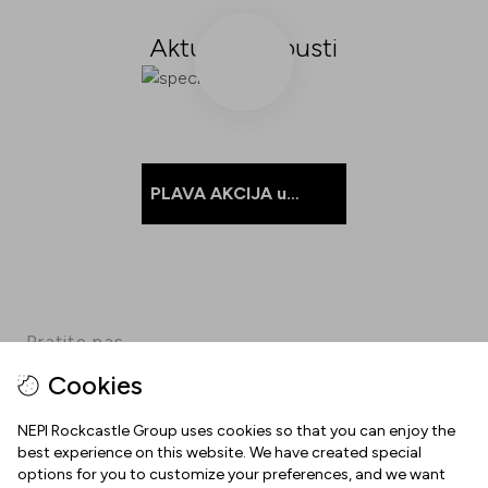
Aktualni popusti
PLAVA AKCIJA u
DICTI!
Pratite nas
Cookies
Facebook
Instagram
Pinterest
TikTok
YouTube
NEPI Rockcastle Group uses cookies so that you can enjoy the
best experience on this website. We have created special
options for you to customize your preferences, and we want
INFORMACIJE