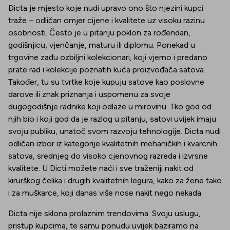
Dicta je mjesto koje nudi upravo ono što njezini kupci
traže – odličan omjer cijene i kvalitete uz visoku razinu
osobnosti. Često je u pitanju poklon za rođendan,
godišnjicu, vjenčanje, maturu ili diplomu. Ponekad u
trgovine zađu ozbiljni kolekcionari, koji vjerno i predano
prate rad i kolekcije poznatih kuća proizvođača satova.
Također, tu su tvrtke koje kupuju satove kao poslovne
darove ili znak priznanja i uspomenu za svoje
dugogodišnje radnike koji odlaze u mirovinu. Tko god od
njih bio i koji god da je razlog u pitanju, satovi uvijek imaju
svoju publiku, unatoč svom razvoju tehnologije. Dicta nudi
odličan izbor iz kategorije kvalitetnih mehaničkih i kvarcnih
satova, srednjeg do visoko cjenovnog razreda i izvrsne
kvalitete. U Dicti možete naći i sve traženiji nakit od
kirurškog čelika i drugih kvalitetnih legura, kako za žene tako
i za muškarce, koji danas više nose nakit nego nekada.
Dicta nije sklona prolaznim trendovima. Svoju uslugu,
pristup kupcima, te samu ponudu uvijek baziramo na