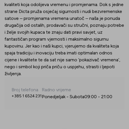
kvaliteti koja odolijeva vremenu i promjenama. Dok s jedne
strane Dicta pruža osjećaj sigurnosti i nudi bezvremenske
satove – promjenama vremena unatoč – naša je ponuda
drugačija od ostalih, prodavači su stručni, poznaju potrebe
i želje svojih kupaca te znaju dati pravi savjet, uz
fantastičan program vjernosti i maksimalno sigurnu
kupovinu. Jer kao i naši kupci, vjerujemo da kvaliteta koja
spaja tradiciju i inovaciju treba imati optimalan odnos
cijene i kvalitete te da sat nije samo ‘pokazivač vremena’,
nego i simbol koji priča priču o uspjehu, strasti i ljepoti
življenja.
Broj telefona
Radno vrijeme
+385 1 6524 231
Ponedjeljak - Subota
09:00
-
21:00