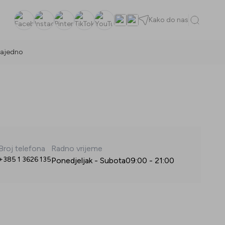
Kako do nas
Facebook
Instagram
Pinterest
TikTok
YouTube
ajedno
Broj telefona
Radno vrijeme
+385 1 3626 135
Ponedjeljak - Subota
09:00
-
21:00