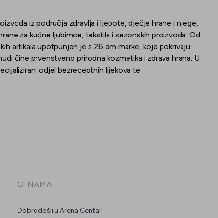
voda iz područja zdravlja i ljepote, dječje hrane i njege,
ane za kućne ljubimce, tekstila i sezonskih proizvoda. Od
skih artikala upotpunjen je s 26 dm marke, koje pokrivaju
nudi čine prvenstveno prirodna kozmetika i zdrava hrana. U
ijalizirani odjel bezreceptnih lijekova te
O NAMA
Dobrodošli u Arena Centar