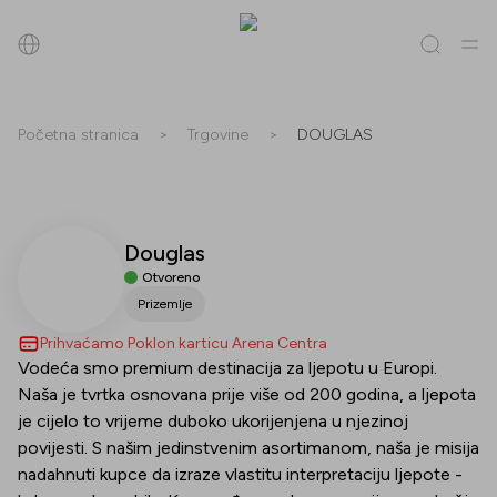
Pretraži
Početna stranica
>
Trgovine
>
DOUGLAS
Sve
(
0
)
Trgovine
(
0
)
Popusti
(
0
)
Događanja
(
0
)
Douglas
Trgovine
Otvoreno
Popusti
Prizemlje
Prihvaćamo Poklon karticu Arena Centra
Događanja
Vodeća smo premium destinacija za ljepotu u Europi.
Naša je tvrtka osnovana prije više od 200 godina, a ljepota
je cijelo to vrijeme duboko ukorijenjena u njezinoj
povijesti. S našim jedinstvenim asortimanom, naša je misija
nadahnuti kupce da izraze vlastitu interpretaciju ljepote -