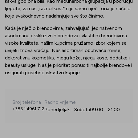
kakva god ona bila. Kao međunarodna grupacija u području
ljepote, za nas „raznolikost“ nije samo riječi, ona je načelo
koje svakodnevno nadahnjuje sve što činimo.
Kada je riječ o brendovima, zahvaljujući jedinstvenom
asortimanu ekskluzivnih brendova i vlastitim brendovima
visoke kvalitete, našim kupcima pružamo izbor kojem se
uvijek iznova vraćaju. Naš asortiman obuhvaća mirise,
dekorativnu kozmetiku, njegu kože, njegu kose, dodatke i
beauty usluge. Naš je prioritet ponuditi najbolje brendove i
osigurati posebno iskustvo kupnje.
Broj telefona
Radno vrijeme
+385 1 4961 712
Ponedjeljak - Subota
09:00
-
21:00