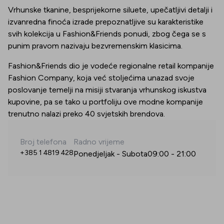
Vrhunske tkanine, besprijekorne siluete, upečatljivi detalji i
izvanredna finoća izrade prepoznatljive su karakteristike
svih kolekcija u Fashion&Friends ponudi, zbog čega se s
punim pravom nazivaju bezvremenskim klasicima.
Fashion&Friends dio je vodeće regionalne retail kompanije
Fashion Company, koja već stoljećima unazad svoje
poslovanje temelji na misiji stvaranja vrhunskog iskustva
kupovine, pa se tako u portfoliju ove modne kompanije
trenutno nalazi preko 40 svjetskih brendova.
Broj telefona
Radno vrijeme
+385 1 4819 428
Ponedjeljak - Subota
09:00
-
21:00