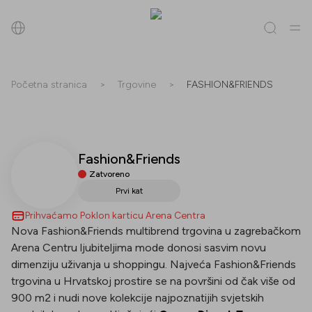
Pretraži
Početna stranica
>
Trgovine
>
FASHION&FRIENDS
Sve
(
0
)
Trgovine
(
0
)
Popusti
(
0
)
Događanja
(
0
)
Fashion&Friends
Trgovine
Zatvoreno
Popusti
Prvi kat
Prihvaćamo Poklon karticu Arena Centra
Događanja
Nova Fashion&Friends multibrend trgovina u zagrebačkom
Arena Centru ljubiteljima mode donosi sasvim novu
dimenziju uživanja u shoppingu. Najveća Fashion&Friends
trgovina u Hrvatskoj prostire se na površini od čak više od
900 m2 i nudi nove kolekcije najpoznatijih svjetskih