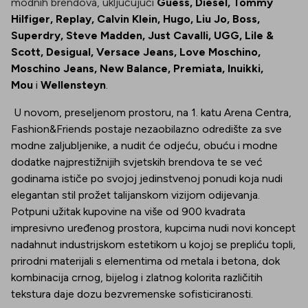
modnih brendova, uključujući
Guess, Diesel, Tommy
Hilfiger, Replay, Calvin Klein, Hugo, Liu Jo, Boss,
Superdry, Steve Madden, Just Cavalli, UGG, Lile &
Scott, Desigual, Versace Jeans, Love Moschino,
Moschino Jeans, New Balance, Premiata, Inuikki,
Mou
i
Wellensteyn
.
U novom, preseljenom prostoru, na 1. katu Arena Centra,
Fashion&Friends postaje nezaobilazno odredište za sve
modne zaljubljenike, a nudit će odjeću, obuću i modne
dodatke najprestižnijih svjetskih brendova te se već
godinama ističe po svojoj jedinstvenoj ponudi koja nudi
elegantan stil prožet talijanskom vizijom odijevanja.
Potpuni užitak kupovine na više od 900 kvadrata
impresivno uređenog prostora, kupcima nudi novi koncept
nadahnut industrijskom estetikom u kojoj se prepliću topli,
prirodni materijali s elementima od metala i betona, dok
kombinacija crnog, bijelog i zlatnog kolorita različitih
tekstura daje dozu bezvremenske sofisticiranosti.