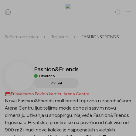
Pretraži
Početna stranica
>
Trgovine
>
FASHION&FRIENDS
Sve
(
0
)
Trgovine
(
0
)
Popusti
(
0
)
Događanja
(
0
)
Fashion&Friends
Trgovine
Otvoreno
Popusti
Prvi kat
Prihvaćamo Poklon karticu Arena Centra
Događanja
Nova Fashion&Friends multibrend trgovina u zagrebačkom
Arena Centru ljubiteljima mode donosi sasvim novu
dimenziju uživanja u shoppingu. Najveća Fashion&Friends
trgovina u Hrvatskoj prostire se na površini od čak više od
900 m2 i nudi nove kolekcije najpoznatijih svjetskih