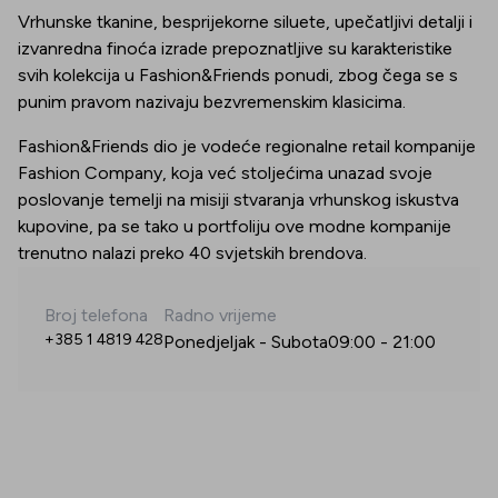
Vrhunske tkanine, besprijekorne siluete, upečatljivi detalji i
izvanredna finoća izrade prepoznatljive su karakteristike
svih kolekcija u Fashion&Friends ponudi, zbog čega se s
punim pravom nazivaju bezvremenskim klasicima.
Fashion&Friends dio je vodeće regionalne retail kompanije
Fashion Company, koja već stoljećima unazad svoje
poslovanje temelji na misiji stvaranja vrhunskog iskustva
kupovine, pa se tako u portfoliju ove modne kompanije
trenutno nalazi preko 40 svjetskih brendova.
Broj telefona
Radno vrijeme
+385 1 4819 428
Ponedjeljak - Subota
09:00
-
21:00