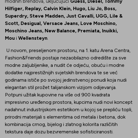
modnih brendova, uključujući
Guess, Diesel, Tommy
Hilfiger, Replay, Calvin Klein, Hugo, Liu Jo, Boss,
Superdry, Steve Madden, Just Cavalli, UGG, Lile &
Scott, Desigual, Versace Jeans, Love Moschino,
Moschino Jeans, New Balance, Premiata, Inuikki,
Mou
i
Wellensteyn
.
U novom, preseljenom prostoru, na 1. katu Arena Centra,
Fashion&Friends postaje nezaobilazno odredište za sve
modne zaljubljenike, a nudit će odjeću, obuću i modne
dodatke najprestižnijih svjetskih brendova te se već
godinama ističe po svojoj jedinstvenoj ponudi koja nudi
elegantan stil prožet talijanskom vizijom odijevanja.
Potpuni užitak kupovine na više od 900 kvadrata
impresivno uređenog prostora, kupcima nudi novi koncept
nadahnut industrijskom estetikom u kojoj se prepliću topli,
prirodni materijali s elementima od metala i betona, dok
kombinacija crnog, bijelog i zlatnog kolorita različitih
tekstura daje dozu bezvremenske sofisticiranosti.