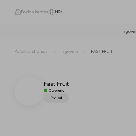
Poklon kartica
HR
Trgovi
Pretraži
Početna stranica
>
Trgovine
>
FAST FRUIT
Fast Fruit
Sve
(
0
)
Trgovine
(
0
)
Popusti
(
0
)
Događanja
(
0
)
Otvoreno
Prvi kat
Trgovine
Popusti
Događanja