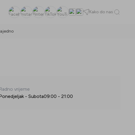
Kako do nas
Facebook
Instagram
Pinterest
TikTok
YouTube
ajedno
Radno vrijeme
Ponedjeljak - Subota
09:00
-
21:00