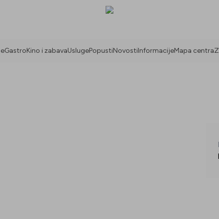
ne
Gastro
Kino i zabava
Usluge
Popusti
Novosti
Informacije
Mapa centra
Z