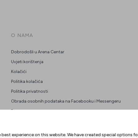
O NAMA
Dobrodošli u Arena Centar
Uvjeti korištenja
Kolačići
Politika kolačića
Politika privatnosti
Obrada osobnih podataka na Facebooku i Messengeru
Press
Zakup prostora
 best experience on this website. We have created special options f