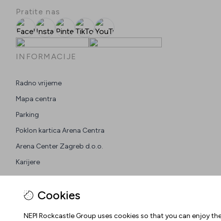
Pratite nas
Facebook
Instagram
Pinterest
TikTok
YouTube
INFORMACIJE
Radno vrijeme
Mapa centra
Parking
Poklon kartica Arena Centra
Arena Center Zagreb d.o.o.
Karijere
Cookies
NEPI Rockcastle Group uses cookies so that you can enjoy the