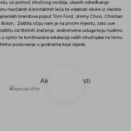
tu, uz pomoć stručnog osoblja, obaviti određivanje
ru naočalnih ili kontaktnih leća te odabrati okvire iz vlastite
izajnerskih brandova poput Tom Ford, Jimmy Choo, Christian
Bolon... Zaštita očiju nam je na prvom mjestu, zato sve
štitu od štetnih zračenja. Jedinstvena usluga koju nudimo
 u optici te kontinuirana edukacija naših stručnjaka na temu
alitetno poslovanje u godinama koje slijede.
Aktualni popusti