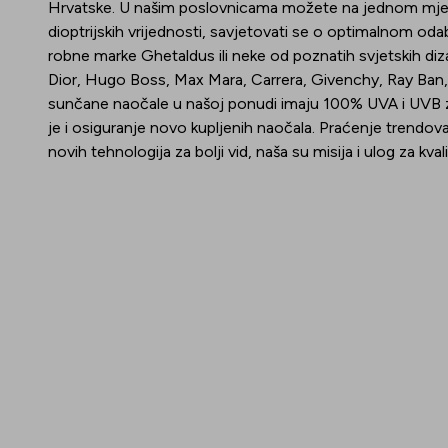
Hrvatske. U našim poslovnicama možete na jednom mjes
dioptrijskih vrijednosti, savjetovati se o optimalnom odabi
robne marke Ghetaldus ili neke od poznatih svjetskih d
Dior, Hugo Boss, Max Mara, Carrera, Givenchy, Ray Ban, 
sunčane naočale u našoj ponudi imaju 100% UVA i UVB za
je i osiguranje novo kupljenih naočala. Praćenje trendova
novih tehnologija za bolji vid, naša su misija i ulog za kv