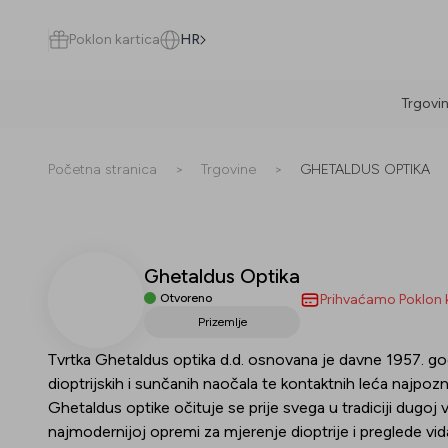
Poklon kartica
HR
Trgovi
Pretraži
Početna stranica
>
Trgovine
>
GHETALDUS OPTIKA
Ghetaldus Optika
Sve
(
0
)
Trgovine
(
0
)
Popusti
(
0
)
Događanja
(
0
)
Otvoreno
Prihvaćamo Poklon 
Prizemlje
Trgovine
Tvrtka Ghetaldus optika d.d. osnovana je davne 1957. god
dioptrijskih i sunčanih naočala te kontaktnih leća najpoz
Popusti
Ghetaldus optike očituje se prije svega u tradiciji dugo
najmodernijoj opremi za mjerenje dioptrije i preglede vi
Događanja