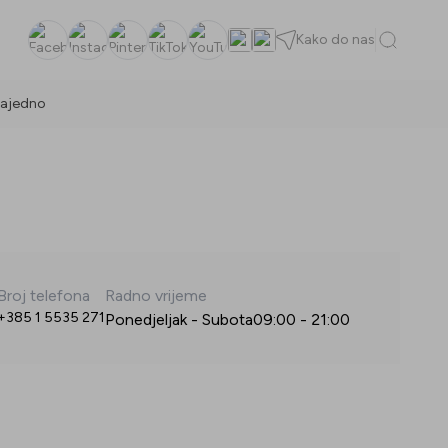
Kako do nas
Facebook
Instagram
Pinterest
TikTok
YouTube
ajedno
Broj telefona
Radno vrijeme
+385 1 5535 271
Ponedjeljak - Subota
09:00
-
21:00