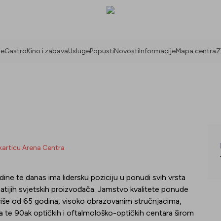
ne
Gastro
Kino i zabava
Usluge
Popusti
Novosti
Informacije
Mapa centra
Z
karticu Arena Centra
ine te danas ima lidersku poziciju u ponudi svih vrsta
natijih svjetskih proizvođača. Jamstvo kvalitete ponude
j više od 65 godina, visoko obrazovanim stručnjacima,
da te 90ak optičkih i oftalmološko-optičkih centara širom