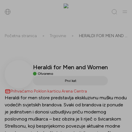
Pretraži
Početna stranica
>
Trgovine
>
HERALDI FOR MEN AND WOMEN
Sve
(
0
)
Trgovine
(
0
)
Popusti
(
0
)
Događanja
(
0
)
Heraldi for Men and Women
Trgovine
Otvoreno
Popusti
Prvi kat
Prihvaćamo Poklon karticu Arena Centra
Događanja
Heraldi for men store predstavlja ekskluzivnu mušku modu
vodećih svjetskih brandova. Svaki od brandova iz ponude
je jedinstven i donosi uzbudljivu priču modernog
poslovnog muškarca – bez obzira je li riječ o švicarskom
Strellsonu, koji besprijekorno povezuje aktualne modne