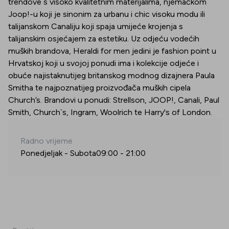
trendove s visoko kvalitetnim materijalima, njemačkom
Joop!-u koji je sinonim za urbanu i chic visoku modu ili
talijanskom Canaliju koji spaja umijeće krojenja s
talijanskim osjećajem za estetiku. Uz odjeću vodećih
muških brandova, Heraldi for men jedini je fashion point u
Hrvatskoj koji u svojoj ponudi ima i kolekcije odjeće i
obuće najistaknutijeg britanskog modnog dizajnera Paula
Smitha te najpoznatijeg proizvođača muških cipela
Church’s. Brandovi u ponudi: Strellson, JOOP!, Canali, Paul
Smith, Church`s, Ingram, Woolrich te Harry's of London.
Radno vrijeme
Ponedjeljak - Subota
09:00
-
21:00