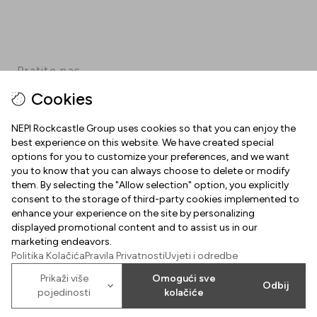
Pratite nas
Cookies
Facebook
Instagram
Pinterest
TikTok
YouTube
NEPI Rockcastle Group uses cookies so that you can enjoy the
best experience on this website. We have created special
options for you to customize your preferences, and we want
INFORMACIJE
you to know that you can always choose to delete or modify
them. By selecting the "Allow selection" option, you explicitly
Radno vrijeme
consent to the storage of third-party cookies implemented to
O NAMA
enhance your experience on the site by personalizing
Mapa centra
displayed promotional content and to assist us in our
Dobrodošli u Arena Centar
marketing endeavors.
Parking
Politika Kolačića
Pravila Privatnosti
Uvjeti i odredbe
Uvjeti korištenja
Poklon kartica Arena Centra
Prikaži više
Omogući sve
Odbij
Kolačići
pojedinosti
kolačiće
2026
©
Property of NEPI Rockcastle
Arena Center Zagreb d.o.o.