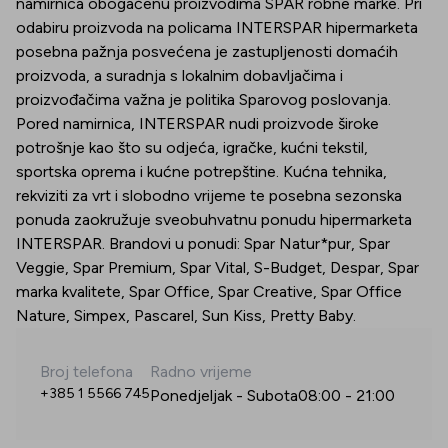
namirnica obogaćenu proizvodima SPAR robne marke. Pri
odabiru proizvoda na policama INTERSPAR hipermarketa
posebna pažnja posvećena je zastupljenosti domaćih
proizvoda, a suradnja s lokalnim dobavljačima i
proizvođačima važna je politika Sparovog poslovanja.
Pored namirnica, INTERSPAR nudi proizvode široke
potrošnje kao što su odjeća, igračke, kućni tekstil,
sportska oprema i kućne potrepštine. Kućna tehnika,
rekviziti za vrt i slobodno vrijeme te posebna sezonska
ponuda zaokružuje sveobuhvatnu ponudu hipermarketa
INTERSPAR. Brandovi u ponudi: Spar Natur*pur, Spar
Veggie, Spar Premium, Spar Vital, S-Budget, Despar, Spar
marka kvalitete, Spar Office, Spar Creative, Spar Office
Nature, Simpex, Pascarel, Sun Kiss, Pretty Baby.
Broj telefona
Radno vrijeme
+385 1 5566 745
Ponedjeljak - Subota
08:00
-
21:00