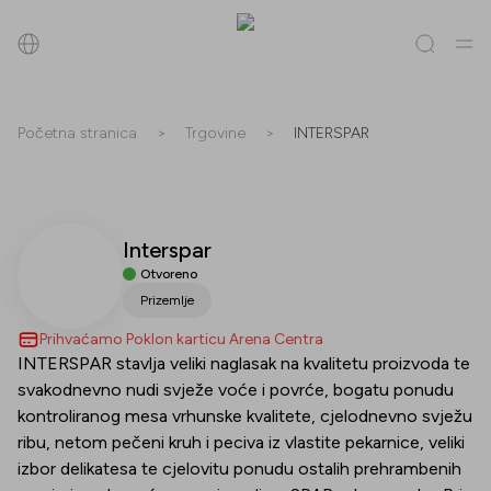
Pretraži
Početna stranica
>
Trgovine
>
INTERSPAR
Sve
(
0
)
Trgovine
(
0
)
Popusti
(
0
)
Događanja
(
0
)
Interspar
Trgovine
Otvoreno
Popusti
Prizemlje
Prihvaćamo Poklon karticu Arena Centra
Događanja
INTERSPAR stavlja veliki naglasak na kvalitetu proizvoda te
svakodnevno nudi svježe voće i povrće, bogatu ponudu
kontroliranog mesa vrhunske kvalitete, cjelodnevno svježu
ribu, netom pečeni kruh i peciva iz vlastite pekarnice, veliki
izbor delikatesa te cjelovitu ponudu ostalih prehrambenih