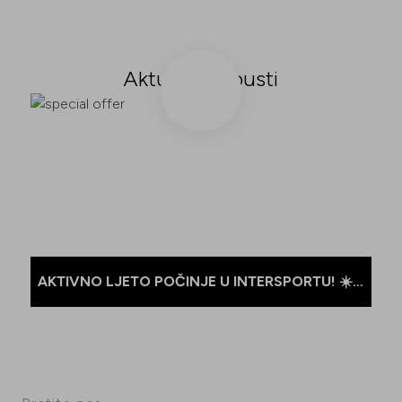
Aktualni popusti
AKTIVNO LJETO POČINJE U INTERSPORTU! ☀️
🏃‍♀️