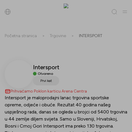
Pretraži
Početna stranica
>
Trgovine
>
INTERSPORT
Sve
(
0
)
Trgovine
(
0
)
Popusti
(
0
)
Događanja
(
0
)
Intersport
Trgovine
Otvoreno
Popusti
Prvi kat
Prihvaćamo Poklon karticu Arena Centra
Događanja
Intersport je maloprodajni lanac trgovina sportske
opreme, odjeće i obuće. Rezultat 40 godina našeg
uspješnog rada, danas se ogleda u brojci od 5400 trgovina
u 44 zemlje diljem svijeta. Samo u Sloveniji, Hrvatskoj,
Bosni i Crnoj Gori Intersport ima preko 130 trgovina.