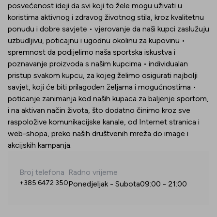
posvećenost ideji da svi koji to žele mogu uživati u
koristima aktivnog i zdravog životnog stila, kroz kvalitetnu
ponudu i dobre savjete • vjerovanje da naši kupci zaslužuju
uzbudljivu, poticajnu i ugodnu okolinu za kupovinu •
spremnost da podijelimo naša sportska iskustva i
poznavanje proizvoda s našim kupcima • individualan
pristup svakom kupcu, za kojeg želimo osigurati najbolji
savjet, koji će biti prilagođen željama i mogućnostima •
poticanje zanimanja kod naših kupaca za baljenje sportom,
i na aktivan način života, što dodatno činimo kroz sve
raspoložive komunikacijske kanale, od Internet stranica i
web-shopa, preko naših društvenih mreža do image i
akcijskih kampanja.
Broj telefona
Radno vrijeme
+385 6472 350
Ponedjeljak - Subota
09:00
-
21:00