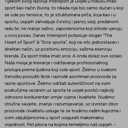
Tijekom svog razvoja Intersport je uvijek u fokusu imao
sport kao način života, to nikada nije bio samo dućan u koji
se ode po tenisice, to je strukturirana priča, koja kao i u
sportu, uspjeh zahvaljuje čvrstoj i jasnoj viziji, predanom
radu te, ne manje važno, zaposlenicima koji istinski vjeruju
u svoj posao. Danas Intersport potpisuje slogan “The
Heart of Sport” ili “Srce sporta”, koji na vrlo jednostavan i
direktan način, uz pozitivnu emociju, sažima esenciju
brenda. Za sport treba imati srce. A onda dolazi sve ostalo.
Naša misija je kreiranje i održavanje profesionalnog
pristupa prema ljudima koji vole sport. Želimo u svakom
trenutku ponuditi širok i raznolik asortiman proizvoda za
razne sportove. Želimo održati autentičnost na svim
područjima vezanim uz sporta te uvijek postići najbolji
odnosno konkurentan omjer cijene i kvalitete. Nudimo
stručne savjete, znanje i razumijevanje, uz izvrstan izbor
proizvoda i kvalitetu usluge te se trudimo našim kupcima i
svim zaljubljenicima u sport osigurati maksimalnu
vrijednost. Pet pilona na kojima temeljimo naš uspjeh: •