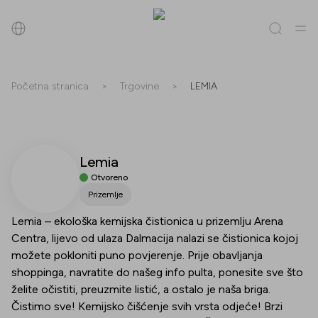
Pretraži
Početna stranica
>
Trgovine
>
LEMIA
Sve
(
0
)
Trgovine
(
0
)
Popusti
(
0
)
Događanja
(
0
)
Lemia
Trgovine
Otvoreno
Popusti
Prizemlje
Lemia – ekološka kemijska čistionica u prizemlju Arena
Događanja
Centra, lijevo od ulaza Dalmacija nalazi se čistionica kojoj
možete pokloniti puno povjerenje. Prije obavljanja
shoppinga, navratite do našeg info pulta, ponesite sve što
želite očistiti, preuzmite listić, a ostalo je naša briga.
Čistimo sve! Kemijsko čišćenje svih vrsta odjeće! Brzi