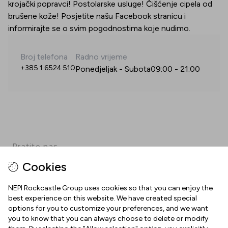
krojački popravci! Postolarske usluge! Čišćenje cipela od
brušene kože! Posjetite našu Facebook stranicu i
informirajte se o svim pogodnostima koje nudimo.
Broj telefona
Radno vrijeme
+385 1 6524 510
Ponedjeljak - Subota
09:00
-
21:00
Pratite nas
Cookies
Facebook
Instagram
Pinterest
TikTok
YouTube
NEPI Rockcastle Group uses cookies so that you can enjoy the
best experience on this website. We have created special
options for you to customize your preferences, and we want
INFORMACIJE
you to know that you can always choose to delete or modify