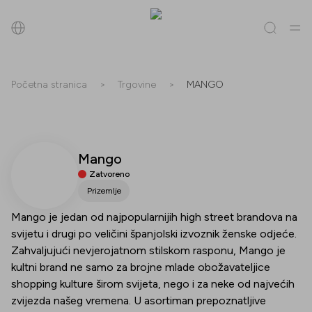
Pretraži
Početna stranica
>
Trgovine
>
MANGO
Sve
(
0
)
Trgovine
(
0
)
Popusti
(
0
)
Događanja
(
0
)
Mango
Trgovine
Zatvoreno
Popusti
Prizemlje
Mango je jedan od najpopularnijih high street brandova na
Događanja
svijetu i drugi po veličini španjolski izvoznik ženske odjeće.
Zahvaljujući nevjerojatnom stilskom rasponu, Mango je
kultni brand ne samo za brojne mlade obožavateljice
shopping kulture širom svijeta, nego i za neke od najvećih
zvijezda našeg vremena. U asortiman prepoznatljive