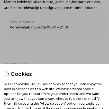
Mango kolekcije ulaze tunike, jeans, haljine kao i dnevne,
uredske kombinacije uz odgovarajuće modne dodatke.
Radno vrijeme
Ponedjeljak - Subota
09:00
-
21:00
Pratite nas
Cookies
Facebook
Instagram
Pinterest
TikTok
YouTube
NEPI Rockcastle Group uses cookies so that you can enjoy the
best experience on this website. We have created special
options for you to customize your preferences, and we want
INFORMACIJE
you to know that you can always choose to delete or modify
them. By selecting the "Allow selection" option, you explicitly
Radno vrijeme
consent to the storage of third-party cookies implemented to