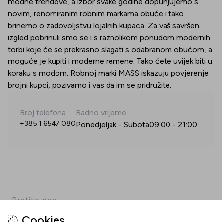
modne trendove, a izbor svake godine dopunjujemo s
novim, renomiranim robnim markama obuće i tako
brinemo o zadovoljstvu lojalnih kupaca. Za vaš savršen
izgled pobrinuli smo se i s raznolikom ponudom modernih
torbi koje će se prekrasno slagati s odabranom obućom, a
moguće je kupiti i moderne remene. Tako ćete uvijek biti u
koraku s modom. Robnoj marki MASS iskazuju povjerenje
brojni kupci, pozivamo i vas da im se pridružite.
Broj telefona
Radno vrijeme
+385 1 6547 080
Ponedjeljak - Subota
09:00
-
21:00
Pratite nas
Cookies
Facebook
Instagram
Pinterest
TikTok
YouTube