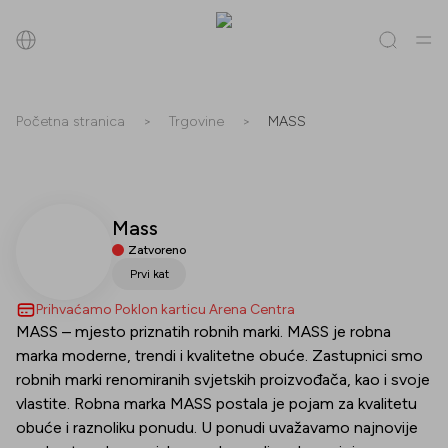
Pretraži
Početna stranica
>
Trgovine
>
MASS
Sve
(
0
)
Trgovine
(
0
)
Popusti
(
0
)
Događanja
(
0
)
Mass
Trgovine
Zatvoreno
Popusti
Prvi kat
Prihvaćamo Poklon karticu Arena Centra
Događanja
MASS – mjesto priznatih robnih marki. MASS je robna
marka moderne, trendi i kvalitetne obuće. Zastupnici smo
robnih marki renomiranih svjetskih proizvođača, kao i svoje
vlastite. Robna marka MASS postala je pojam za kvalitetu
obuće i raznoliku ponudu. U ponudi uvažavamo najnovije