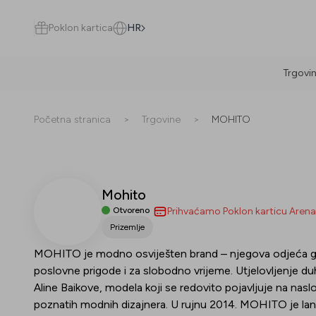
Poklon kartica
HR
Trgovi
Pretraži
Početna stranica
>
Trgovine
>
MOHITO
Mohito
Sve
(
0
)
Trgovine
(
0
)
Popusti
(
0
)
Događanja
(
0
)
Otvoreno
Prihvaćamo Poklon karticu Aren
Prizemlje
Trgovine
MOHITO je modno osviješten brand – njegova odjeća gar
poslovne prigode i za slobodno vrijeme. Utjelovljenje 
Popusti
Aline Baikove, modela koji se redovito pojavljuje na n
poznatih modnih dizajnera. U rujnu 2014. MOHITO je lansir
Događanja