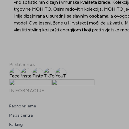
vrlo sofisticiran dizajn i vrhunska kvaliteta izrade. Kole
trgovine MOHITO. Osim redovitih kolekcija, MOHITO jedn
linija dizajnirana u suradnji sa slavnim osobama, a ovo
model. Ove jeseni, žene u Hrvatskoj moći će uživati u MO
vlastiti styling koji pršti energijom i koji prati svjetske 
Pratite nas
Facebook
Instagram
Pinterest
TikTok
YouTube
INFORMACIJE
Radno vrijeme
Mapa centra
Parking