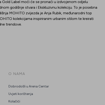
kcija Gold Label moći će se pronaći u izdvojenom odjelu
om godišnje stvara i Ekskluzivnu kolekciju. To je posebna
godišnja MOHITO zvijezda je Anja Rubik, međunarodni top
HITO kolekcijama inspiriranim urbanim stilom te kreirati
modne trendove.
O NAMA
Dobrodošli u Arena Centar
Uvjeti korištenja
Kolačići