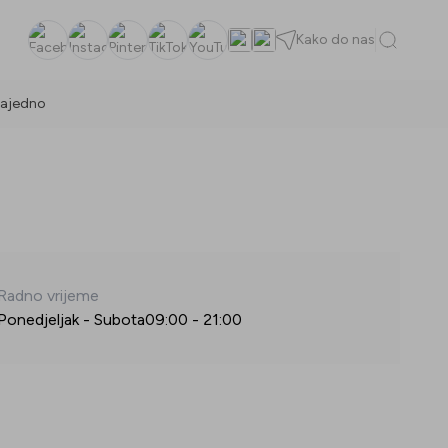
Kako do nas
Facebook
Instagram
Pinterest
TikTok
YouTube
ajedno
Radno vrijeme
Ponedjeljak - Subota
09:00
-
21:00