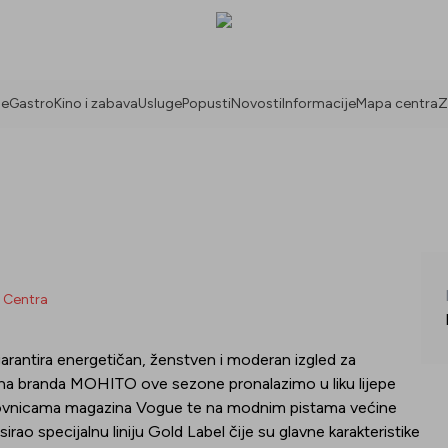
ne
Gastro
Kino i zabava
Usluge
Popusti
Novosti
Informacije
Mapa centra
Z
a Centra
antira energetičan, ženstven i moderan izgled za
duha branda MOHITO ove sezone pronalazimo u liku lijepe
aslovnicama magazina Vogue te na modnim pistama većine
ao specijalnu liniju Gold Label čije su glavne karakteristike