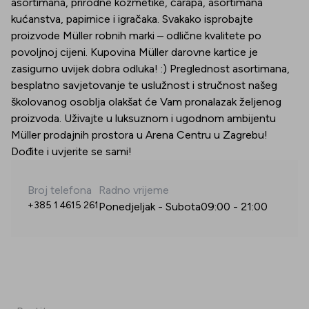
asortimana, prirodne kozmetike, čarapa, asortimana
kućanstva, papirnice i igračaka. Svakako isprobajte
proizvode Müller robnih marki – odlične kvalitete po
povoljnoj cijeni. Kupovina Müller darovne kartice je
zasigurno uvijek dobra odluka! :) Preglednost asortimana,
besplatno savjetovanje te uslužnost i stručnost našeg
školovanog osoblja olakšat će Vam pronalazak željenog
proizvoda. Uživajte u luksuznom i ugodnom ambijentu
Müller prodajnih prostora u Arena Centru u Zagrebu!
Dođite i uvjerite se sami!
Broj telefona
Radno vrijeme
+385 1 4615 261
Ponedjeljak - Subota
09:00
-
21:00