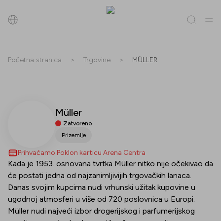
Pretraži
Početna stranica
>
Trgovine
>
MÜLLER
Sve
(
0
)
Trgovine
(
0
)
Popusti
(
0
)
Događanja
(
0
)
Müller
Trgovine
Zatvoreno
Popusti
Prizemlje
Prihvaćamo Poklon karticu Arena Centra
Događanja
Kada je 1953. osnovana tvrtka Müller nitko nije očekivao da
će postati jedna od najzanimljivijih trgovačkih lanaca.
Danas svojim kupcima nudi vrhunski užitak kupovine u
ugodnoj atmosferi u više od 720 poslovnica u Europi.
Müller nudi najveći izbor drogerijskog i parfumerijskog