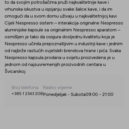
to da svojim potrošačima pruži najkvalitetnije kave i
vrhunska iskustva u ispijanju svake šalice kave, i da im
omogući da u svom domu uživaju u najkvalitetnijoj kavi.
Cijeli Nespresso sistem – interakcija originalne Nespresso
aluminijske kapsule sa originalnim Nespresso aparatom –
osmišljen je tako da osigura dosljednu kvalitetu koja je
Nespresso učinila prepoznatljivim u industriji kave i jednim
od najbrže rastućih svjetskih brendova hrane i pića. Svaka
Nespresso kapsula prodana u svijetu proizvedena je u
jednom od najsuvremenijih proizvodnih centara u
Švicarskoj.
Broj telefona
Radno vrijeme
+385 1 2343 208
Ponedjeljak - Subota
09:00
-
21:00