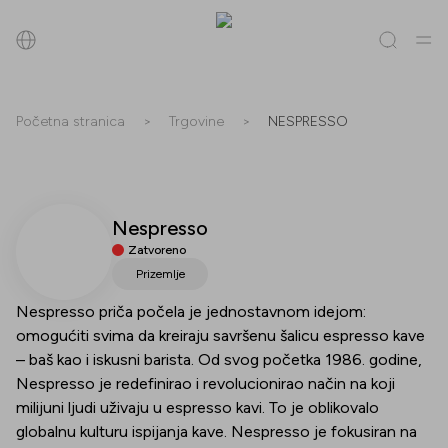
Pretraži
Početna stranica
>
Trgovine
>
NESPRESSO
Sve
(
0
)
Trgovine
(
0
)
Popusti
(
0
)
Događanja
(
0
)
Nespresso
Trgovine
Zatvoreno
Popusti
Prizemlje
Nespresso priča počela je jednostavnom idejom:
Događanja
omogućiti svima da kreiraju savršenu šalicu espresso kave
– baš kao i iskusni barista. Od svog početka 1986. godine,
Nespresso je redefinirao i revolucionirao način na koji
milijuni ljudi uživaju u espresso kavi. To je oblikovalo
globalnu kulturu ispijanja kave. Nespresso je fokusiran na