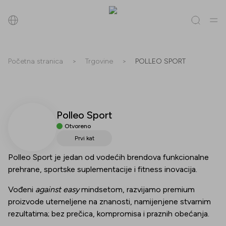
Pretraži
Početna stranica
>
Trgovine
>
POLLEO SPORT
Sve
(
0
)
Trgovine
(
0
)
Popusti
(
0
)
Događanja
(
0
)
Polleo Sport
Trgovine
Otvoreno
Popusti
Prvi kat
Polleo Sport je jedan od vodećih brendova funkcionalne
Događanja
prehrane, sportske suplementacije i fitness inovacija.
Vođeni
against easy
mindsetom, razvijamo premium
proizvode utemeljene na znanosti, namijenjene stvarnim
rezultatima; bez prečica, kompromisa i praznih obećanja.