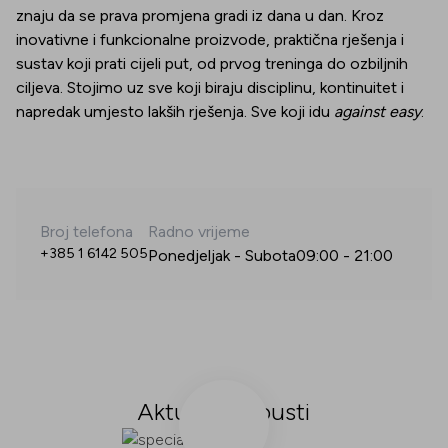
znaju da se prava promjena gradi iz dana u dan. Kroz
inovativne i funkcionalne proizvode, praktična rješenja i
sustav koji prati cijeli put, od prvog treninga do ozbiljnih
ciljeva. S
tojimo uz sve koji biraju disciplinu, kontinuitet i
napredak umjesto lakših rješenja. Sve koji idu
against easy
.
Broj telefona
Radno vrijeme
+385 1 6142 505
Ponedjeljak - Subota
09:00
-
21:00
Aktualni popusti