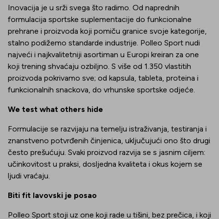
Inovacija je u srži svega što radimo. Od naprednih
formulacija sportske suplementacije do funkcionalne
prehrane i proizvoda koji pomiču granice svoje kategorije,
stalno podižemo standarde industrije. Polleo Sport nudi
najveći i najkvalitetniji asortiman u Europi kreiran za one
koji trening shvaćaju ozbiljno. S više od 1.350 vlastitih
proizvoda pokrivamo sve; od kapsula, tableta, proteina i
funkcionalnih snackova, do vrhunske sportske odjeće.
We test what others hide
Formulacije se razvijaju na temelju istraživanja, testiranja i
znanstveno potvrđenih činjenica, uključujući ono što drugi
često prešućuju. Svaki proizvod razvija se s jasnim ciljem:
učinkovitost u praksi, dosljedna kvaliteta i okus kojem se
ljudi vraćaju.
Biti fit lavovski je posao
Polleo Sport stoji uz one koji rade u tišini, bez prečica, i koji