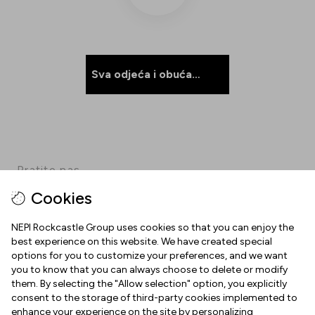
Sva odjeća i obuća
-50%!
Pratite nas
Cookies
Facebook
Instagram
Pinterest
TikTok
YouTube
NEPI Rockcastle Group uses cookies so that you can enjoy the
best experience on this website. We have created special
options for you to customize your preferences, and we want
INFORMACIJE
you to know that you can always choose to delete or modify
them. By selecting the "Allow selection" option, you explicitly
Radno vrijeme
consent to the storage of third-party cookies implemented to
O NAMA
enhance your experience on the site by personalizing