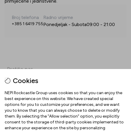
primijećene i jedinstvene.
Broj telefona
Radno vrijeme
+385 1 6419 755
Ponedjeljak - Subota
09:00
-
21:00
Pratite nas
Cookies
Facebook
Instagram
Pinterest
TikTok
YouTube
NEPI Rockcastle Group uses cookies so that you can enjoy the
best experience on this website. We have created special
options for you to customize your preferences, and we want
INFORMACIJE
you to know that you can always choose to delete or modify
them. By selecting the "Allow selection" option, you explicitly
Radno vrijeme
consent to the storage of third-party cookies implemented to
O NAMA
enhance your experience on the site by personalizing
Mapa centra