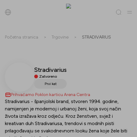
Pretraži
Početna stranica
>
Trgovine
>
STRADIVARIUS
Sve
(
0
)
Trgovine
(
0
)
Popusti
(
0
)
Događanja
(
0
)
Stradivarius
Trgovine
Zatvoreno
Popusti
Prvi kat
Prihvaćamo Poklon karticu Arena Centra
Događanja
Stradivarius - španjolski brand, stvoren 1994. godine,
namijenjen je modernoj i urbanoj ženi, koja svoj način
života izražava kroz odjeću. Kroz ženstven, svjež i
kreativan duh Stradivariusa, trendovi s modnih pisti
prilagođavaju se svakodnevnom looku žena koje žele biti