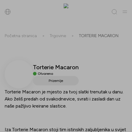
Pretraži
Početna stranica
>
Trgovine
>
TORTERIE MACARON
Sve
(
0
)
Trgovine
(
0
)
Popusti
(
0
)
Događanja
(
0
)
Torterie Macaron
Trgovine
Otvoreno
Popusti
Prizemlje
Torterie Macaron je mjesto za tvoj slatki trenutak u danu.
Događanja
Ako želiš predah od svakodnevice, svrati i zasladi dan uz
naše pažljivo kreirane slastice.
Iza Torterie Macaron stoji tim istinskih zaljubljenika u svijet