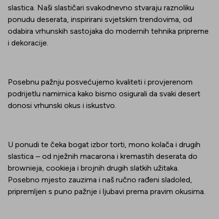
slastica. Naši slastičari svakodnevno stvaraju raznoliku
ponudu deserata, inspirirani svjetskim trendovima, od
odabira vrhunskih sastojaka do modernih tehnika pripreme
i dekoracije.
Posebnu pažnju posvećujemo kvaliteti i provjerenom
podrijetlu namirnica kako bismo osigurali da svaki desert
donosi vrhunski okus i iskustvo.
U ponudi te čeka bogat izbor torti, mono kolača i drugih
slastica – od nježnih macarona i kremastih deserata do
brownieja, cookieja i brojnih drugih slatkih užitaka.
Posebno mjesto zauzima i naš ručno rađeni sladoled,
pripremljen s puno pažnje i ljubavi prema pravim okusima.