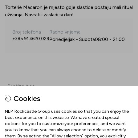
Torterie Macaron je mjesto gdje slastice postaju mali ritual
uživanja. Navrati i zasladi si dan!
Broj telefona
Radno vrijeme
+385 91 4620 029
Ponedjeljak - Subota
08:00
-
21:00
Pratite nas
Cookies
Facebook
Instagram
Pinterest
TikTok
YouTube
NEPI Rockcastle Group uses cookies so that you can enjoy the
best experience on this website. We have created special
options for you to customize your preferences, and we want
INFORMACIJE
you to know that you can always choose to delete or modify
them. By selecting the "Allow selection" option, you explicitly