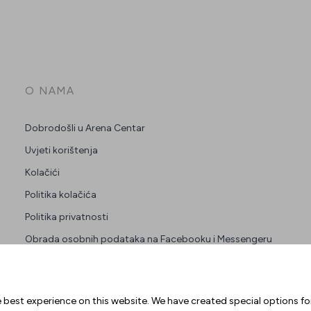
O NAMA
Dobrodošli u Arena Centar
Uvjeti korištenja
Kolačići
Politika kolačića
Politika privatnosti
Obrada osobnih podataka na Facebooku i Messengeru
Press
Zakup prostora
 best experience on this website. We have created special options f