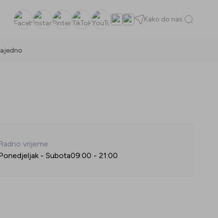
Kako do nas
Facebook
Instagram
Pinterest
TikTok
YouTube
ajedno
Radno vrijeme
Ponedjeljak - Subota
09:00
-
21:00