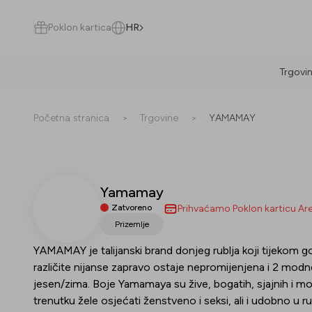
Poklon kartica
HR
Trgovi
Pretraži
Početna stranica
>
Trgovine
>
YAMAMAY
Yamamay
Sve
(
0
)
Trgovine
(
0
)
Popusti
(
0
)
Događanja
(
0
)
Zatvoreno
Prihvaćamo Poklon karticu Ar
Prizemlje
Trgovine
YAMAMAY je talijanski brand donjeg rublja koji tijekom go
različite nijanse zapravo ostaje nepromijenjena i 2 modne
Popusti
jesen/zima. Boje Yamamaya su žive, bogatih, sjajnih i 
trenutku žele osjećati ženstveno i seksi, ali i udobno u 
Događanja