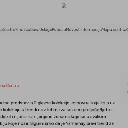
ne
Gastro
Kino i zabava
Usluge
Popusti
Novosti
Informacije
Mapa centra
Z
ena Centra
dine predstavlja 2 glavne kolekcije: osnovnu liniju koja uz
 kolekcije s trendi novitetima za sezonu proljeće/ljeto i
modernih nijansi namijenjene ženama koje se u svakom
rublju koje nose. Sigurni smo da je Yamamay pravi trend za