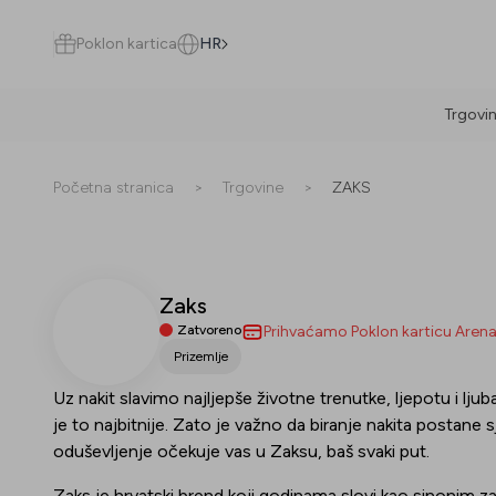
Poklon kartica
HR
Trgovi
Pretraži
Početna stranica
>
Trgovine
>
ZAKS
Zaks
Sve
(
0
)
Trgovine
(
0
)
Popusti
(
0
)
Događanja
(
0
)
Zatvoreno
Prihvaćamo Poklon karticu Aren
Prizemlje
Trgovine
Uz nakit slavimo najljepše životne trenutke, ljepotu i ljuba
je to najbitnije. Zato je važno da biranje nakita postane
Popusti
oduševljenje očekuje vas u Zaksu, baš svaki put.
Događanja
Zaks je hrvatski brend koji godinama slovi kao sinonim za 