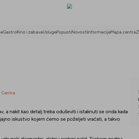
ne
Gastro
Kino i zabava
Usluge
Popusti
Novosti
Informacije
Mapa centra
Z
a Centra
v, a nakit kao detalj treba oduševiti i istaknuti se onda kada
 sjajno iskustvo kojem ćemo se poželjeti vraćati, a takvo
vrhunski dijamantni, zlatni i srebrni nakit. Tijekom godina