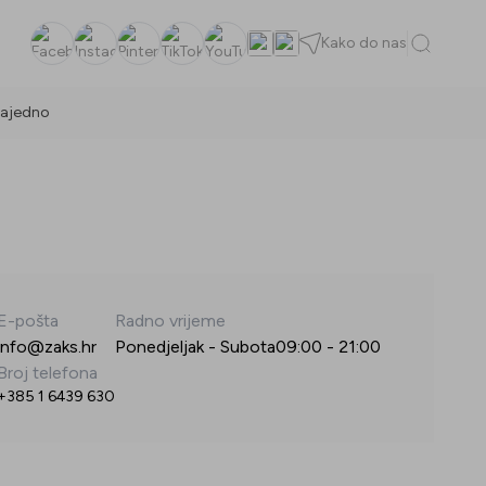
Kako do nas
Facebook
Instagram
Pinterest
TikTok
YouTube
ajedno
E-pošta
Radno vrijeme
info@zaks.hr
Ponedjeljak - Subota
09:00
-
21:00
Broj telefona
+385 1 6439 630