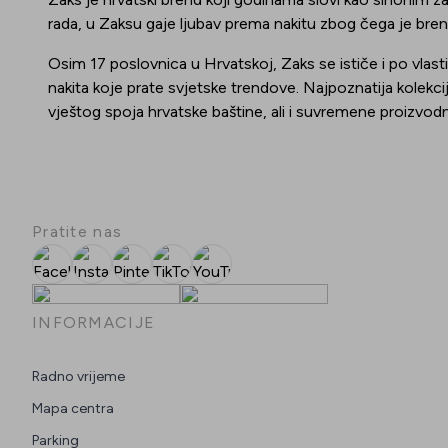
rada, u Zaksu gaje ljubav prema nakitu zbog čega je brend 
Osim 17 poslovnica u Hrvatskoj, Zaks se ističe i po vlasti
nakita koje prate svjetske trendove. Najpoznatija kolekci
vještog spoja hrvatske baštine, ali i suvremene proizvodn
Pratite nas
Facebook
Instagram
Pinterest
TikTok
YouTube
INFORMACIJE
Radno vrijeme
Mapa centra
Parking