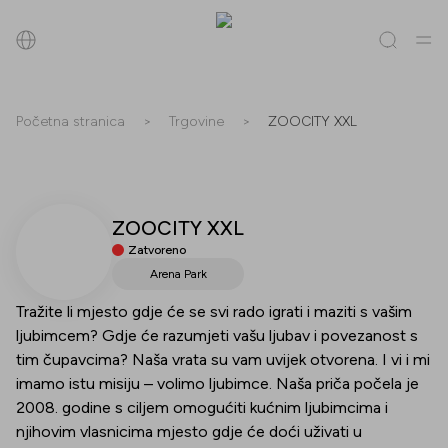
Pretraži
Početna stranica
>
Trgovine
>
ZOOCITY XXL
Sve
(
0
)
Trgovine
(
0
)
Popusti
(
0
)
Događanja
(
0
)
ZOOCITY XXL
Trgovine
Zatvoreno
Popusti
Arena Park
Tražite li mjesto gdje će se svi rado igrati i maziti s vašim
Događanja
ljubimcem? Gdje će razumjeti vašu ljubav i povezanost s
tim čupavcima? Naša vrata su vam uvijek otvorena. I vi i mi
imamo istu misiju – volimo ljubimce. Naša priča počela je
2008. godine s ciljem omogućiti kućnim ljubimcima i
njihovim vlasnicima mjesto gdje će doći uživati u