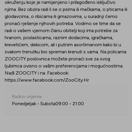
okruženju koje je namijenjeno i prilagođeno isključivo
njima. Bez obzira radi li se o psima ili mačkama, o pticama ili
glodavcima, o ribicama ili gmazovima, u suradnji ćemo
pronaći rješenje njihovih potreba. Vodimo se time da se
radi o vašem vjernom članu obitelji koji ima potrebe za
hranom, poslasticama, raznim dodacima, igračkama,
krevetićem, dekicom, ali i putnim asortimanom kako bi u
svakom trenutku bio spreman krenuti s vama. Na policama
ZOOCITY poslovnica možete pronaći sve za svog
ljubimca ovisno o vašim preferencijama i mogućnostima.
Nađi ZOOCITY i na: Facebook:
https://www.facebook.com/ZooCity.Hr
Radno vrijeme
Ponedjeljak - Subota
09:00
-
21:00